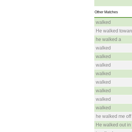
Other Matches
walked
He walked toward
he walked a
walked
walked
walked
walked
walked
walked
walked
walked
he walked me off
He walked out in a