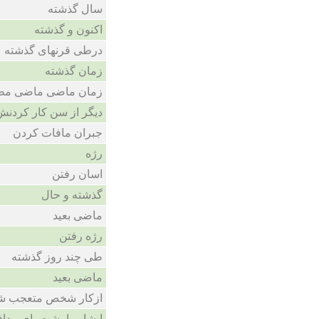
سال گذشته
اکنون و گذشته
درطی قرنهای گذشته
زمان گذشته
زمان ماضی ماضی مط
دیگر از سن کار کردن
جبران مافات کردن
رژه
اسان رفتن
گذشته و حال
ماضی بعید
رژه رفتن
طی چند روز گذشته
ماضی بعید
ازکار شخص متعجب ش
ابشار را پشت پای مداف