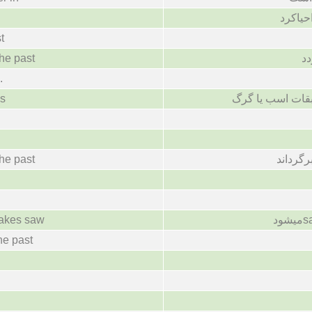
احیاکرد
t
دد
he past
.
بقات اسب یا گرگ
es
رگرداند
he past
makes saw
he past