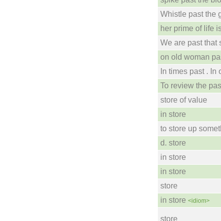
Whistle past the 
her prime of life i
We are past that s
on old woman pas
In times past . In
To review the pas
store of value
in store
to store up some
d. store
in store
in store
store
in store
<idiom>
store