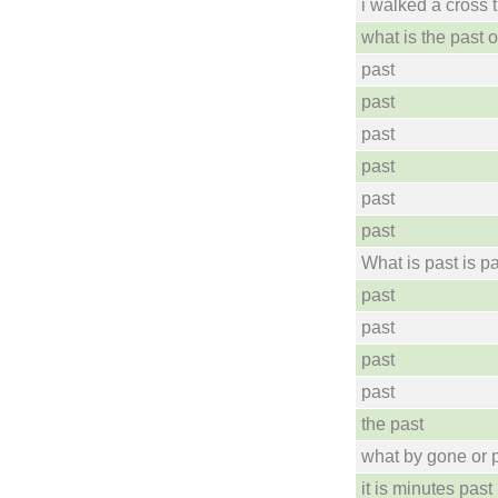
i walked a cross t
what is the past o
past
past
past
past
past
past
What is past is pa
past
past
past
past
the past
what by gone or 
it is minutes past