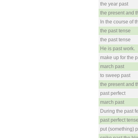
the year past
the present and t
In the course of t
the past tense
the past tense
He is past work.
make up for the p
march past
to sweep past
the present and t
past perfect
march past
During the past f
past perfect tens
put (something) 
spike past the bl