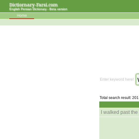
Dictiornary-Farsi.com
English Persian Dictionary - Beta version
Home
Enter keyword here!
Total search result: 201
I walked past the 