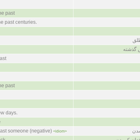
he past
he past centuries.
لق
ش گذشته
ast
he past
ew days.
e
دن
past someone (negative)
<idiom>
عان کوبیدن
ock