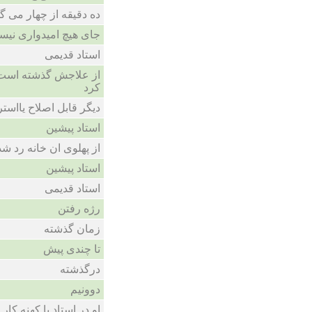
ده دقیقه از چهار می گ
جای هیچ امیدواری نی
استاد قدیمی
از علاجش گذشته است 
کرد
دیگر قابل اصلاح یااست
استاد پیشین
از پهلوی ان خانه رد ش
استاد پیشین
استاد قدیمی
رژه رفتن
زمان گذشته
تا چندی پیش
درگذشته
دوونیم
او در استاد یا کهنه کا