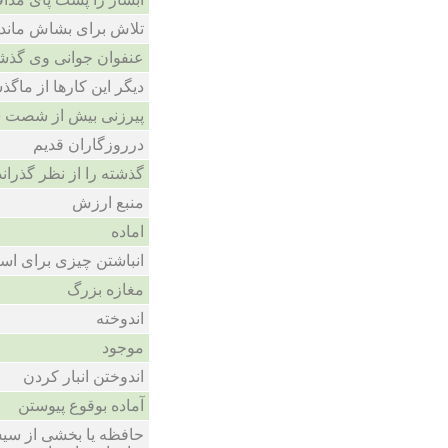
تلاش برای بشاش ماند
عنفوان جوانی وی گذش
دیگر این کارها از ماگذ
پیرزنی بیش از شصت 
درروزگاران قدیم
گذشته را از نظر گذران
منبع ارزش
اماده
انباشتن چیزی برای استف
مغازه بزرگ
اندوخته
موجود
اندوختن انبار کردن
آماده بوقوع پیوستن
حافظه یا بخشی از سیست