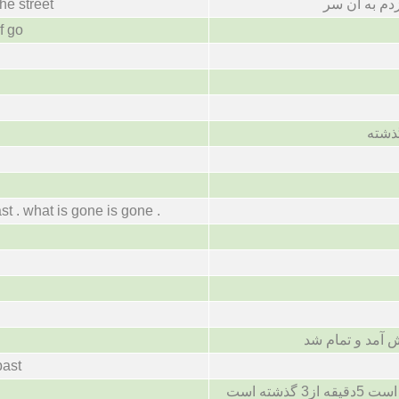
زدم به ان سر
he street
f go
گذشته
st . what is gone is gone .
 آمد و تمام شد
past
گذشته است