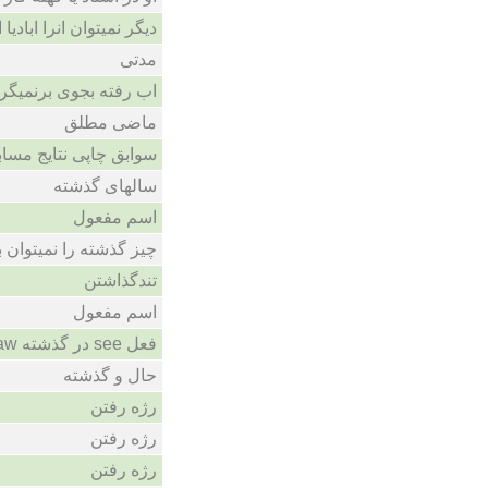
دیگر نمیتوان انرا ابادیا 
مدتی
اب رفته بجوی برنمیگر
ماضی مطلق
سوابق چاپی نتایج مسا
سالهای گذشته
اسم مفعول
چیز گذشته را نمیتوان ب
تندگذاشتن
اسم مفعول
فعل see در گذشته sawمیشود
حال و گذشته
رژه رفتن
رژه رفتن
رژه رفتن