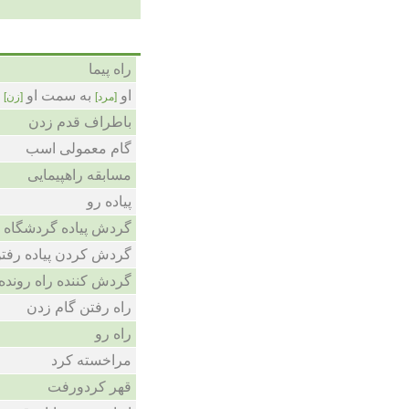
راه پیما
او
به سمت او
ر
[مرد]
[زن]
باطراف قدم زدن
گام معمولی اسب
مسابقه راهپیمایی
پیاده رو
گردش پیاده گردشگاه
گردش کردن پیاده رفت
گردش کننده راه رونده
راه رفتن گام زدن
راه رو
مراخسته کرد
قهر کردورفت