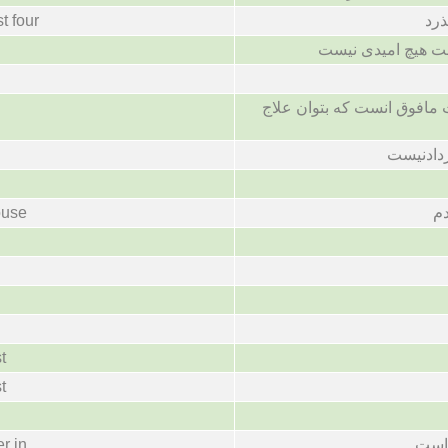
ذرد
st four
ست هیچ امیدی نیست
مافوق انست که بتوان علاج
ردادنیست
دم
ouse
t
t
ر است
r in