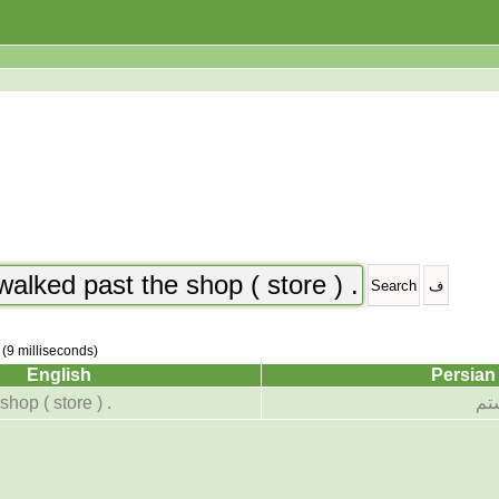
 (9 milliseconds)
English
Persian
تم
shop ( store ) .