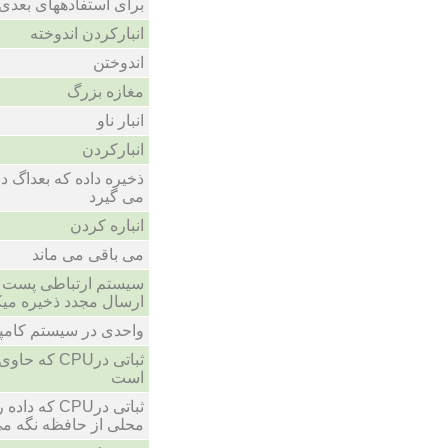
برای استفادههای بعدی
انبارکردن اندوخته
اندوختن
مغازه بزرگ
انبار ناو
انبارکردن
ذخیره داده که بعداگ د
می گیرد
انباره کردن
می باقی می ماند
سیستم ارتباطی پست الک
ارسال مجدد ذخیره میک
واحدی در سیستم کامپی
ثباتی درCPU
است
ثباتی درCPU 
محلی از حافظه نگه می