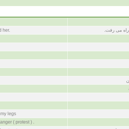
اه می رفت.
 her.
ن
 my legs
nger ( protest ) .