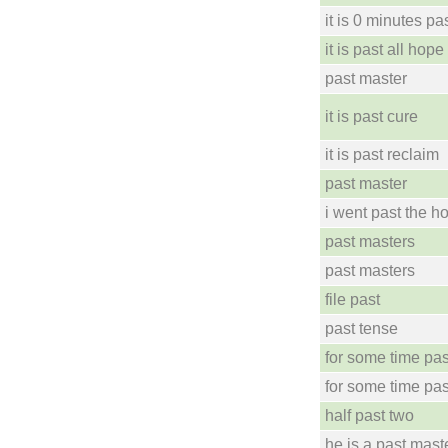
it is 0 minutes pa
it is past all hope
past master
it is past cure
it is past reclaim
past master
i went past the h
past masters
past masters
file past
past tense
for some time pas
for some time pas
half past two
he is a past maste