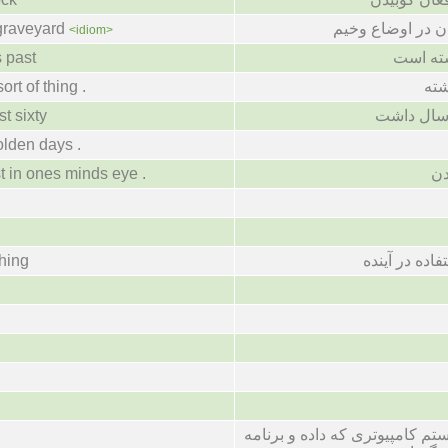
ن در اوضاع وخیم
graveyard
<idiom>
ته است
s past
شته
ort of thing .
سال داشت
t sixty
 olden days .
دن
t in ones minds eye .
اده در آینده
thing
م کامپیوتری که داده و برنامه