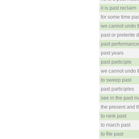
it is past reclaim
for some time pas
we cannot undo t
past or preterite d
past performanc
past years
past participle
we cannot undo t
to sweep past
past participles
see in the past 
the present and t
to rank past
to march past
to file past