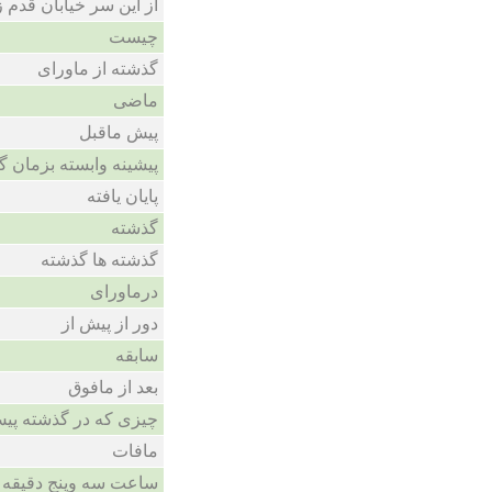
از این سر خیابان قدم 
چیست
گذشته از ماورای
ماضی
پیش ماقبل
پیشینه وابسته بزمان 
پایان یافته
گذشته
گذشته ها گذشته
درماورای
دور از پیش از
سابقه
بعد از مافوق
چیزی که در گذشته پیش
مافات
ساعت سه وپنج دقیقه است 5دقیقه از3 