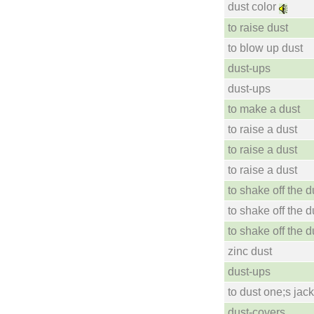
dust color
to raise dust
to blow up dust
dust-ups
dust-ups
to make a dust
to raise a dust
to raise a dust
to raise a dust
to shake off the d
to shake off the d
to shake off the d
zinc dust
dust-ups
to dust one;s jack
dust-covers