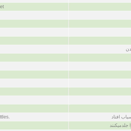
et
دن
tles.
یاب افتاد
 جلدمیکنند