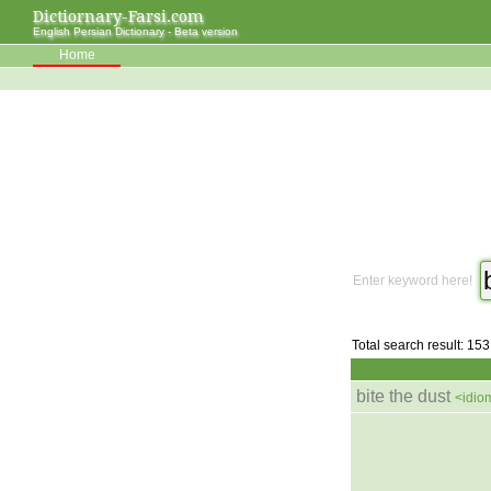
Dictiornary-Farsi.com
English Persian Dictionary - Beta version
Home
Enter keyword here!
Total search result: 153
bite the dust
<idio