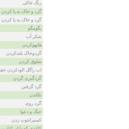
رنگ خاکی
گرد و خاک به پا کردن
گرد و خاک به پا کردن
بگومگو
شکر آب
هایهوکردن
گردوخاک بلندکردن
شلوق کردن
اب راگل الودکردن حقی
گردگیری گردن
گرد گرفتن
تکاندن
گرد روی
جنگ و دعوا
کسیراچوب زدن
کاغذی که با ان کتاب را