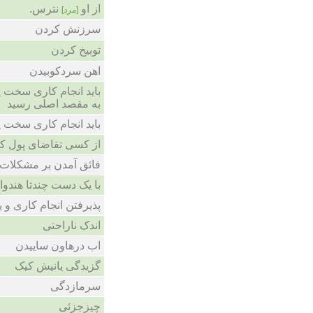
از او
نترس.
[مرد]
سرزنش کردن
توبیخ کردن
اهن سردکوبیدن
باید انجام کاری سخت یا
به مقصد اصلی رسید
باید انجام کاری سخت یا
از کسی تقاضای پول ک
فائق آمدن بر مشکلات
با یک دست چندتا هندوان
پذیرفتن انجام کاری و 
اندک ناراحتی
اب درهاون ساییدن
گزیدگی یانیش کیک
سرمازدگی
چیزجزئی