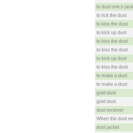
to dust one;s jack
to lick the dust
to kiss the dust
to kick up dust
to kiss the dust
to kiss the dust
to kick up dust
to kiss the dust
to make a dust
to make a dust
gold dust
gold dust
dust receiver
When the dust set
dust jacket