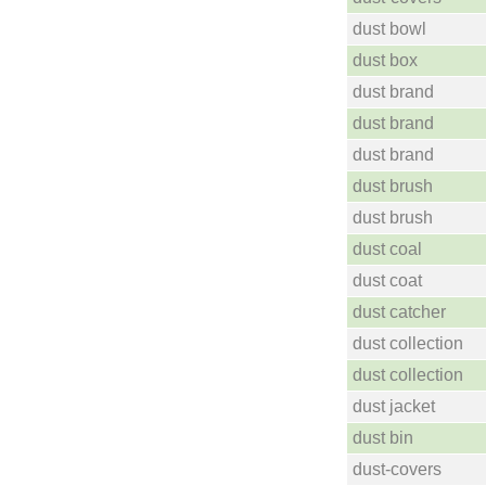
dust bowl
dust box
dust brand
dust brand
dust brand
dust brush
dust brush
dust coal
dust coat
dust catcher
dust collection
dust collection
dust jacket
dust bin
dust-covers