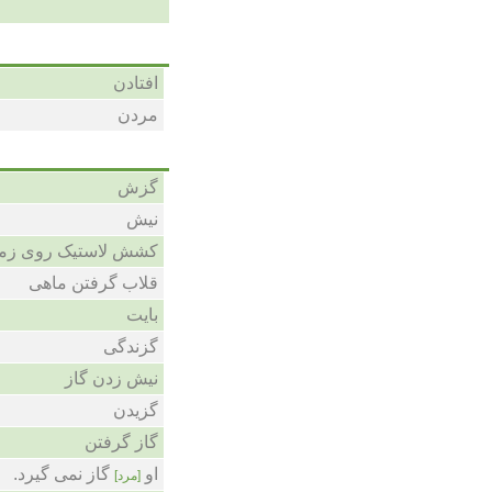
افتادن
مردن
گزش
نیش
کشش لاستیک روی زم
قلاب گرفتن ماهی
بایت
گزندگی
نیش زدن گاز
گزیدن
گاز گرفتن
او
گاز نمی گیرد.
[مرد]