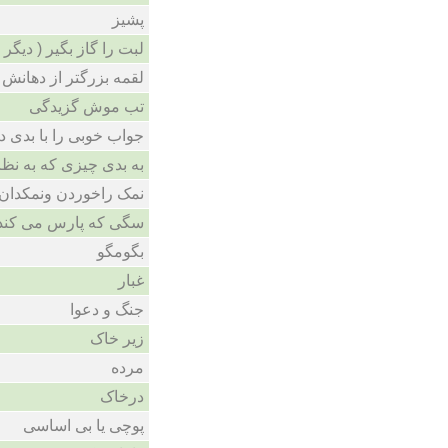
پشیز
لبت را گاز بگیر ( دیگ )
لقمه بزرگتر از دهانش 
تب موش گزیدگی
جواب خوبی را با بدی د
به بدی چیزی که به نظ
نمک راخوردن ونمکدا
سگى که پارس مى کند .
بگومگو
غبار
جنگ و دعوا
زیر خاک
مرده
درخاک
پوچی یا بی اساسی