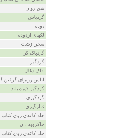
شن روان
گردپاش
دوده
لکهای ازدوده
سخن زشت
گردپاک کن
گردگیر
خاک ذغال
لباس روبرای گرفتن گر
گردگیر کوره بلند
گردگیری
غبارگیری
جلد کاغذی روی کتاب
خاکروبه دان
جلد کاغذی روی کتاب