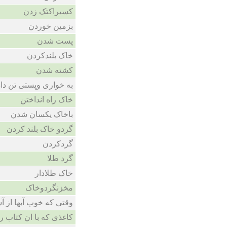
کسیراکتک زدن
بزمین خوردن
پست شدن
خاک بلندکردن
کشته شدن
به خواری وپستی تن دا
خاک راه انداختن
باخاک یکسان شدن
گردو خاک بلند کردن
گردکردن
گرد طلا
خاک طلادار
مخزنگردوخاک
وقتی که خوب آبها از آس
کاغذی که با ان کتاب را