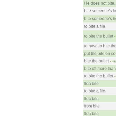
He does not bite.
bite someone's h
bite someone's h
to bite a file
to bite the bullet
<
to have to bite the
put the bite on 
bite the bullet
<id
bite off more th
to bite the bullet
<
flea bite
to bite a file
flea bite
frost bite
flea bite