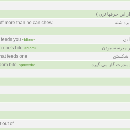
!
ر از این حرفها نزن
off more than he can chew.
برداشته
t feeds you
ادن
<idiom>
n one's bite
ر میرسه،نبودن
<idiom>
hat feeds one .
ن شکستن
dom bite.
بندرت گاز مى گیرد
<proverb>
t out of