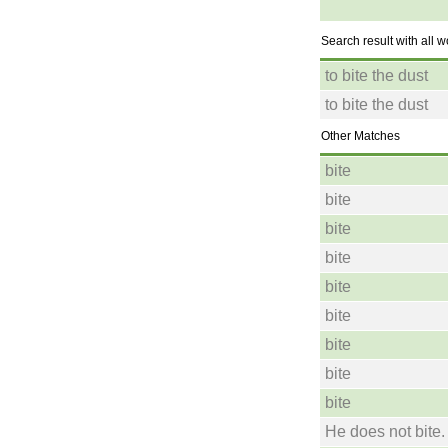
Search result with all 
to bite the dust
to bite the dust
Other Matches
bite
bite
bite
bite
bite
bite
bite
bite
bite
He does not bite.