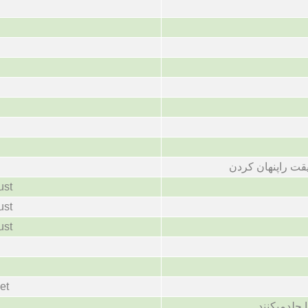
قت راپنهان کردن
ust
ust
ust
et
 جلدمیکنند