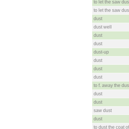
to let the saw dus
to let the saw dus
dust
dust well
dust
dust
dust-up
dust
dust
dust
to f. away the dus
dust
dust
saw dust
dust
to dust the coat o