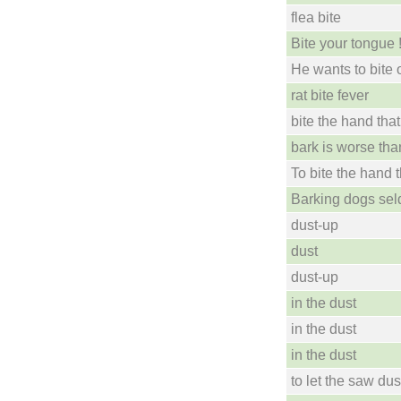
flea bite
Bite your tongue 
He wants to bite 
rat bite fever
bite the hand tha
bark is worse tha
To bite the hand t
Barking dogs sel
dust-up
dust
dust-up
in the dust
in the dust
in the dust
to let the saw dus