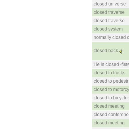
closed universe
closed traverse
closed traverse
closed system
normally closed 
closed back
He is closed -fist
closed to trucks
closed to pedestr
closed to motorc
closed to bicycle
closed meeting
closed conferenc
closed meeting