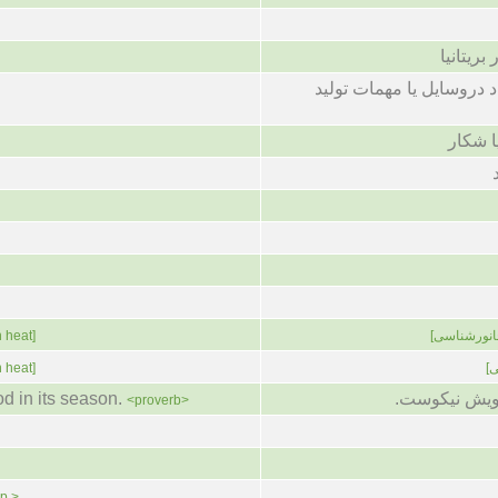
ریتانیا
 دروسایل یا مهمات تولید
 شکار
انورشناسی]
n heat]
]
n heat]
ویش نیکوست.
od in its season.
<proverb>
p.>