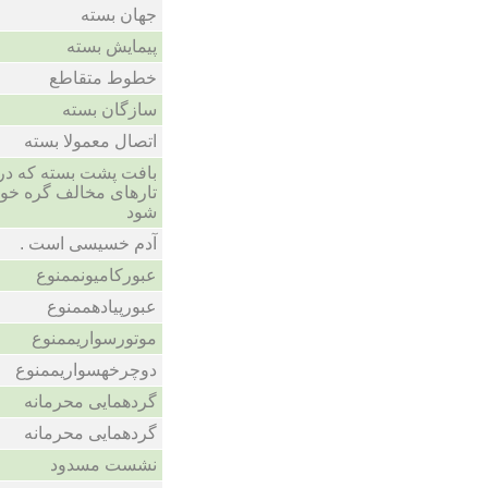
جهان بسته
پیمایش بسته
خطوط متقاطع
سازگان بسته
اتصال معمولا بسته
بافت پشت بسته که در 
تارهای مخالف گره خورد
شود
آدم خسیسى است .
عبورکامیونممنوع
عبورپیادهممنوع
موتورسواریممنوع
دوچرخهسواریممنوع
گردهمایی محرمانه
گردهمایی محرمانه
نشست مسدود