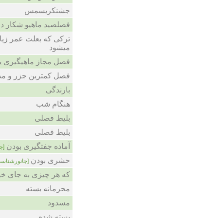
جشنکریسمس
فصلصید ماهیو شکار در ب
ترکی که بعلت عمر زیاد
میشود
فصل مجاز ماهیگیری یا
فصل کمترین جزر و مد
بارندگی
هنگام شب
بلیط فصلی
بلیط فصلی
آماده جفتگیری بودن
[ج
حشری بودن
[جانورشناسی
که هر چیزى به جاى خ
محرمانه بسته
مسدود
بسته شده