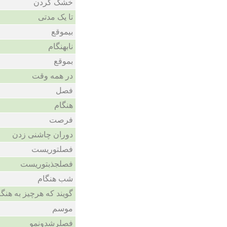
خشک کردن
تا یک مدتی
بیموقع
نابهنگام
بموقع
در همه وقت
فصل
هنگام
فرصت
دوران چاشنی زدن
فصلتوریست
فصلجذبتوریست
شب هنگام
گویند که هرچیز به ه
موسم
فصلرشدونمو