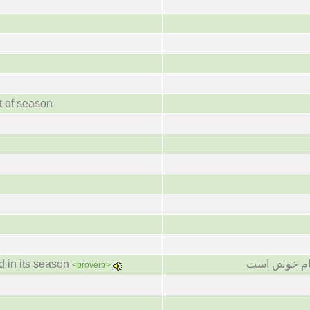
t of season
نگام خوش است
d in its season
<proverb>