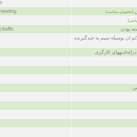
e
ن
 meeting
[بخصوص سیاست]
یاضی]
ته بودن
traffic
]
ئم ان بوسیله سیم به چندگیرنده
راتحادیههای کارگری
س