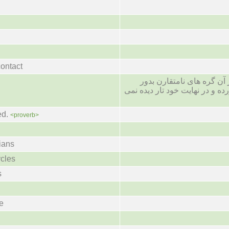
contact
آن گره های نامتقارن بدور
ه و در نهایت خود تار دیده نمی
ed.
<proverb>
ians
ycles
s
e