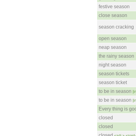
festive season
close season
season cracking
open season
neap season
the rainy season
night season
season tickets
season ticket
to be in season
[i
to be in season
[i
Every thing is go
closed
closed
closed
<adj.>
<past-