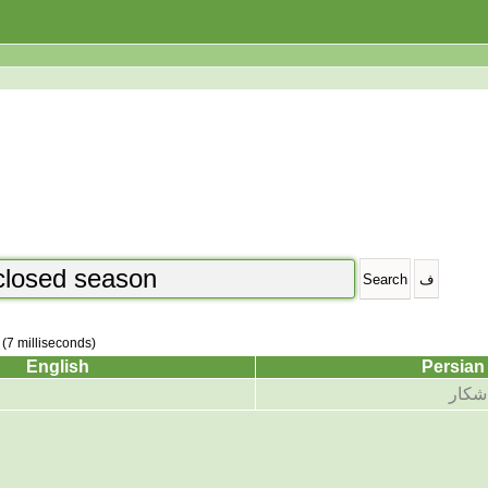
 (7 milliseconds)
English
Persian
شکار