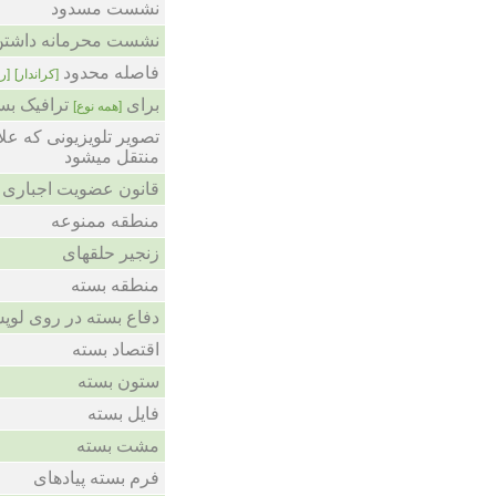
نشست مسدود
نشست محرمانه داشت
فاصله محدود
[کراندار]
[ر
برای
ترافیک بس
[همه نوع]
تصویر تلویزیونی که علا
منتقل میشود
قانون عضویت اجباری د
منطقه ممنوعه
زنجیر حلقهای
منطقه بسته
دفاع بسته در روی لوپ
اقتصاد بسته
ستون بسته
فایل بسته
مشت بسته
فرم بسته پیادهای