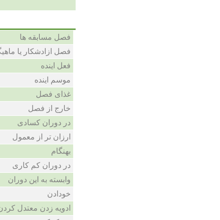
فصل مسابقه ها
فصل ازادشکار یا ماهی
فعل اینده
موسم اینده
غذای فصل
خارج از فصل
در دوران کسادی
ارزان تر از معمول
بهنگام
در دوران کم کاری
وابسته به این دوران
خودادن
ادویه زدن معتدل کردن