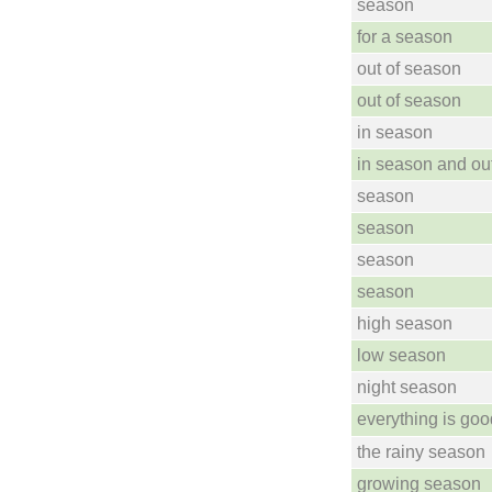
season
for a season
out of season
out of season
in season
in season and ou
season
season
season
season
high season
low season
night season
everything is goo
the rainy season
growing season