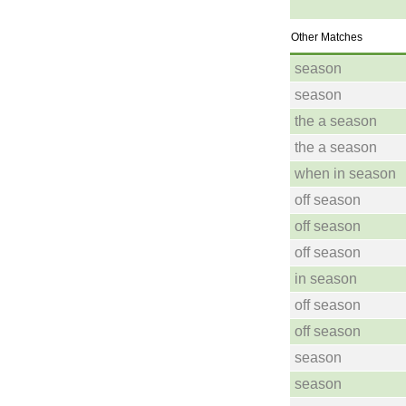
Other Matches
season
season
the a season
the a season
when in season
off season
off season
off season
in season
off season
off season
season
season