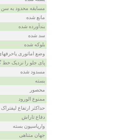
مسابقه محدود به سن 
مانع شده
بندآورده شده
سد شده
بلوکه شده
وضع اماتوری یاحرفهای
پای جلو را نزدیک خط 
مسدود شده
بسته
محصور
ممنوع الورود
حداکثر ارتفاع لیفتراک
دفاع تاراش
واریاسیون بسته
جهان متناهی