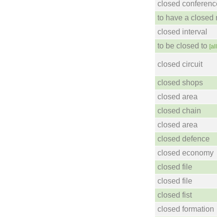
closed conferenc
to have a closed
closed interval
to be closed to
[all
closed circuit
closed shops
closed area
closed chain
closed area
closed defence
closed economy
closed file
closed file
closed fist
closed formation