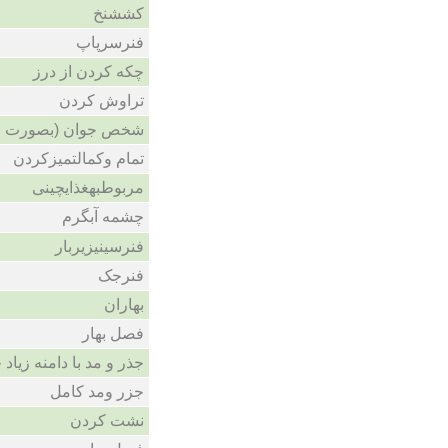
کششنخ
فنرسرپاپ
چکه کردن از درز
تراوش کردن
شخص جوان (بصورت )
تمام وکمالتمیزکردن
مربوطبهغذایچینی
چشمه آبگرم
فنرسینیزیربار
فنرجک
بهاران
فصل بهار
جذر و مد با دامنه زیاد 
جزر ومد کامل
نشت کردن