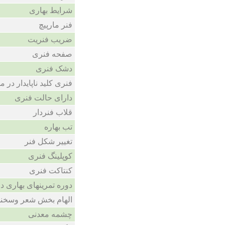
شرایط بهاری
فنر مارپیچ
ضریب فنریت
صفحه فنری
دشک فنری
فنری کلید ناپایدار در 
دارای حالت فنری
قلاب فنردار
تب بهاره
تغییر شکل فنر
کوپلینگ فنری
کنتاکت فنری
دوره تمرینهای بهاری د
الهام بخش شعر وسخ
چشمه معدنی