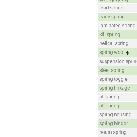
lead spring
early spring
laminated spring
kill spring
helical spring
spring wool
suspension sprin
steel spring
spring toggle
spring linkage
aft spring
aft spring
spring housing
spring binder
return spring