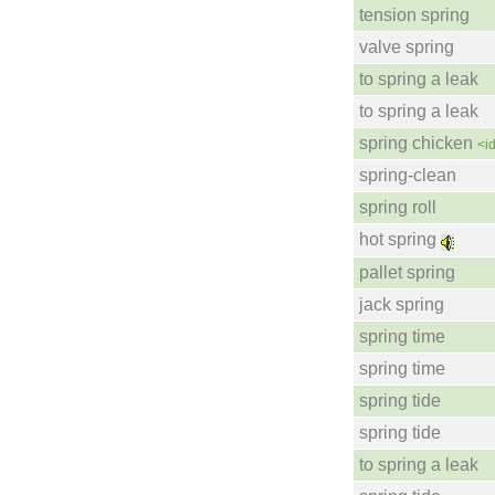
tension spring
valve spring
to spring a leak
to spring a leak
spring chicken
<i
spring-clean
spring roll
hot spring
pallet spring
jack spring
spring time
spring time
spring tide
spring tide
to spring a leak