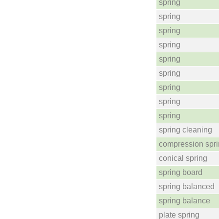
spring
spring
spring
spring
spring
spring
spring
spring
spring
spring cleaning
compression spr
conical spring
spring board
spring balanced
spring balance
plate spring