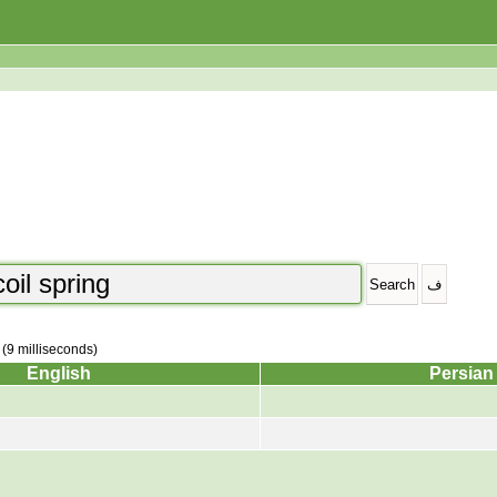
 (9 milliseconds)
English
Persian