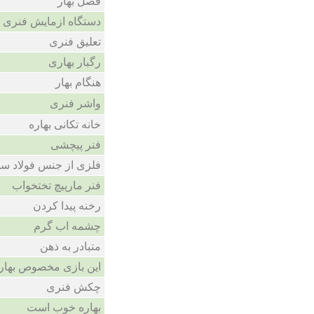
فصل بهار
دستگاه ازمایش فنری
تعلیق فنری
رگبار بهاری
هنگام بهار
واشر فنری
خانه تکانی بهاره
فنر پیچشی
فلزی از جنس فولاد س
فنر مارپیچ تختخواب
رخنه پیدا کردن
چشمه اب گرم
متبادر به ذهن
این بازی مخصوص بهار
چکش فنری
بهاره خوب است