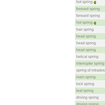
hot spring
forward spring
forward spring
hot spring
hair spring
head spring
head spring
head spring
helical spring
interrupter spring
spring of intrados
main spring
lock spring
leaf spring
driving spring
driving spring