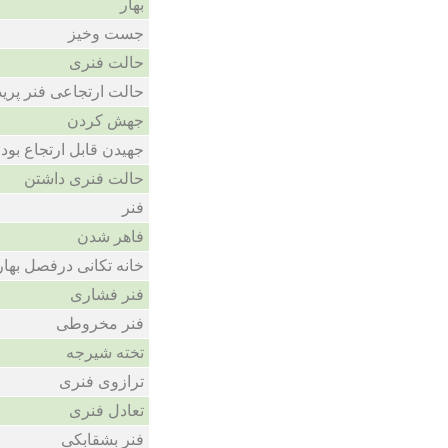
بهار
جست وخیز
حالت فنری
حالت ارتجاعی فنر پری
جهش کردن
جهیدن قابل ارتجاع بود
حالت فنری داشتن
فنر
فاهر شدن
خانه تکانی درفصل بهار
فنر فشاری
فنر مخروطی
تخته شیرجه
ترازوی فنری
تعادل فنری
فنر بشقابکی