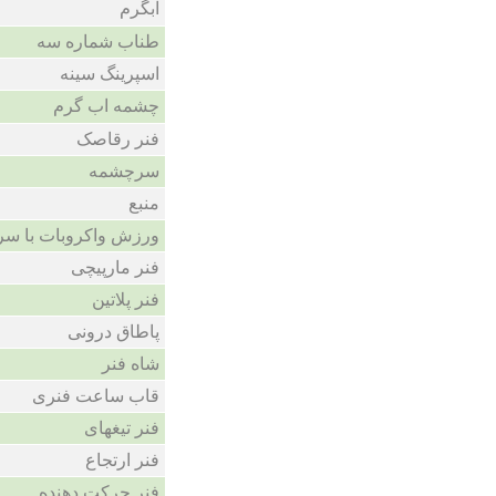
ابگرم
طناب شماره سه
اسپرینگ سینه
چشمه اب گرم
فنر رقاصک
سرچشمه
منبع
ورزش واکروبات با سر
فنر مارپیچی
فنر پلاتین
پاطاق درونی
شاه فنر
قاب ساعت فنری
فنر تیغهای
فنر ارتجاع
فنر حرکت دهنده