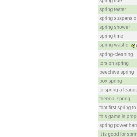
spring tide
spring tester
spring suspensio
spring shower
spring time
spring washer
spring-cleaning
torsion spring
beechive spring
box spring
to spring a leagu
thermal spring
that first spring t
this game is prop
spring power ha
it is good for spr