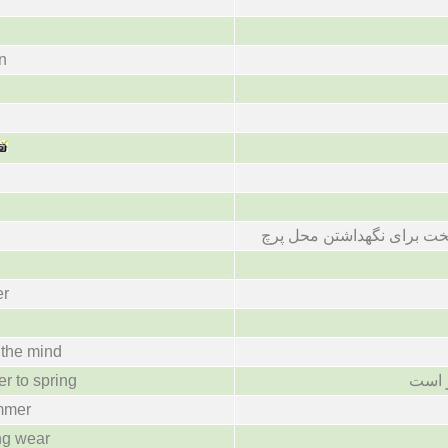
n
خت برای نگهداشتن محل پرچ
er
o the mind
er to spring
 است
mmer
ing wear