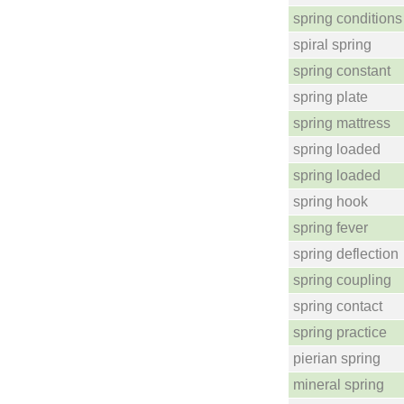
spring conditions
spiral spring
spring constant
spring plate
spring mattress
spring loaded
spring loaded
spring hook
spring fever
spring deflection
spring coupling
spring contact
spring practice
pierian spring
mineral spring