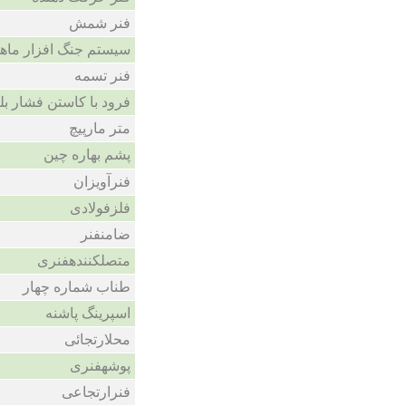
فنر شمش
سیستم جنگ افزار ماه
فنر تسمه
فرود با کاستن فشار بل
متر مارپیچ
پشم بهاره چین
فنرآویزان
فلزفولادی
ضامنفنر
متصلکنندهفنری
طناب شماره چهار
اسپرینگ پاشنه
محلارتجائی
پوشهفنری
فنرارتجاعی