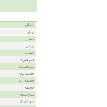
پاطاق
پرش
جستن
پریدن
جست
فنر فنری
سرچشمه
جست زدن
چشمه اب
چشمه
سرچشمه
فنر انبرک