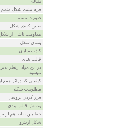
دنباله
فرم متمم شکل متمم
صورت متمم
تعیین کننده شکل
مقاومت ناشی از شک
پسای شکل
کاذب سازی
قالب بندی
در این مواد ازنظر پذی
میشود
کیفیتی که دراثر جمع او
مطلوبیت شکلی
فرز کردن پروفیل
پوشش قالب بندی
خط بین نقاط هم ارتفا
شکل اریترو