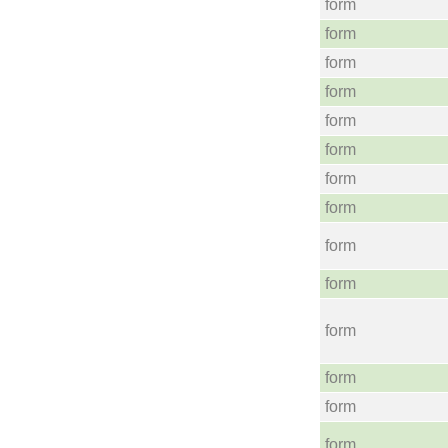
form
form
form
form
form
form
form
form
form
form
form
form
form
form