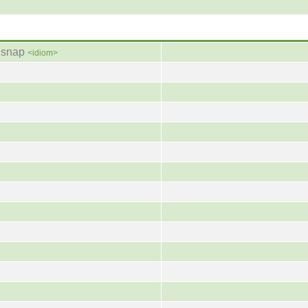
d snap
<idiom>