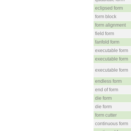
eclipsed form
form block
form alignment
field form
fanfold form
executable form
executable form
executable form
endless form
end of form
die form
die form
form cutter
continuous form