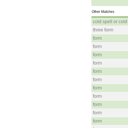
Other Matches
cold spell or col
three form
form
form
form
form
form
form
form
form
form
form
form