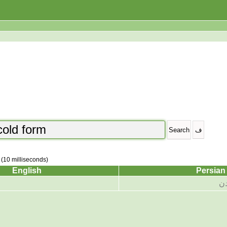
 (10 milliseconds)
English
Persian
دن