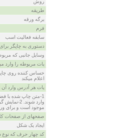
روش
طریقه
برگه ورقه
فرم
سابقه فعالیت اسب
دستوری به چاپگر برای
وسایل جانبی که مربوط
یات مربوطه را وارد می
حساس کننده روی چاپگر
اعلام میکند
یات هر آدرس وارد آن 
1-متن چاپ شده با فض
وارد شوند. 2
موجود است و برای ورود
صفحهای از صفحات کام
ایجاد یک شکل