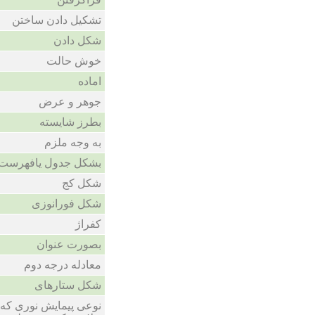
تشکیل دادن ساختن
شکل دادن
خوش حالت
اماده
جوهر و عرض
بطرز شایسته
به وجه ملزم
بشکل جدول یافهرست
شکل کج
شکل فورانوزی
کفراژ
بصورت عنوان
معادله درجه دوم
شکل ستارهای
نوعی پیمایش نوری که