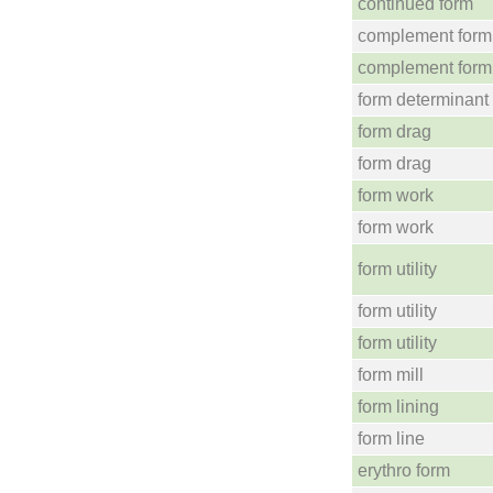
continued form
complement form
complement form
form determinant
form drag
form drag
form work
form work
form utility
form utility
form utility
form mill
form lining
form line
erythro form