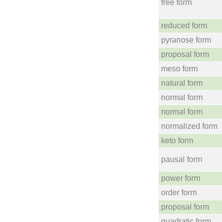
free form
reduced form
pyranose form
proposal form
meso form
natural form
normal form
normal form
normalized form
keto form
pausal form
power form
order form
proposal form
quadratic form