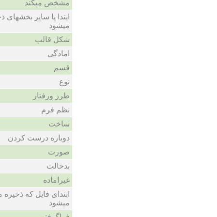
مشخص میکند
ابتدا یا سایر بخشهای 
میشود
شکل قالب
امادگی
قسم
نوع
طرز ورفتار
نظم فرم
ساخت
دوباره درست کردن
صورت
بدحالت
غیراماده
ابتدای فایل که ذخیره 
میشود
فراگرفتن