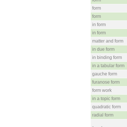
form
form
in form
in form
matter and form
in due form
in binding form
in a tabular form
gauche form
furanose form
form work
in a topic form
quadratic form
radial form