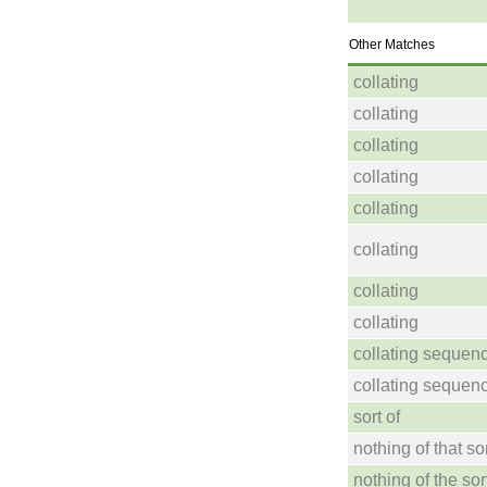
Other Matches
collating
collating
collating
collating
collating
collating
collating
collating
collating sequen
collating sequen
sort of
nothing of that so
nothing of the sor