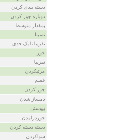
دسته بندی کردن
دوباره جور کردن
بمقدار متوسط
نسبتا
تقریبا تا یک حدی
جور
تقریبا
مرتبکردن
قسم
جور کردن
دمساز شدن
پیوستن
جوردرامدن
دسته دسته کردن
سواکردن