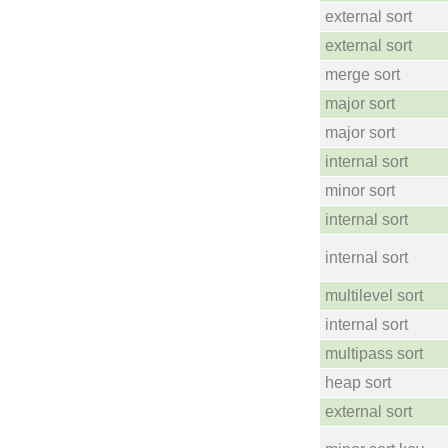
external sort
external sort
merge sort
major sort
major sort
internal sort
minor sort
internal sort
internal sort
multilevel sort
internal sort
multipass sort
heap sort
external sort