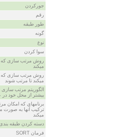
جورکردن
رقم
طور طبقه
گونه
نوع
سوا کردن
روش مرتب سازی که م
میکند
روش مرتب سازی که م
میکند تا مرتب شوند
الگوریتم مرتب سازی داد
بیشتر از محل خود در
برنامهای که امکان مر
ترکیب آنها به صورت مر
میکند
دسته کردن طبقه بندی
فرمان SORT