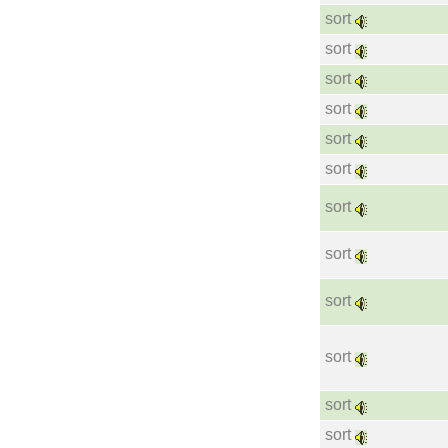
sort
sort
sort
sort
sort
sort
sort
sort
sort
sort
sort
sort