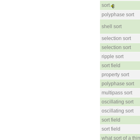
sort
polyphase sort
shell sort
selection sort
selection sort
ripple sort
sort field
property sort
polyphase sort
multipass sort
oscillating sort
oscillating sort
sort field
sort field
what sort of a thin