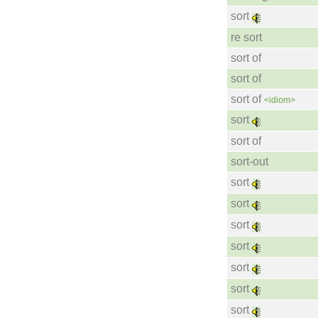
sort
re sort
sort of
sort of
sort of
<idiom>
sort
sort of
sort-out
sort
sort
sort
sort
sort
sort
sort