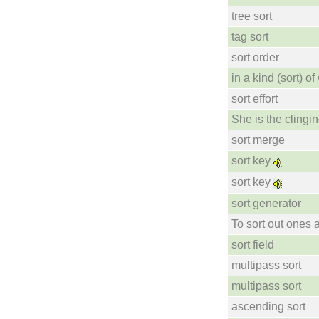
tree sort
tag sort
sort order
in a kind (sort) o
sort effort
She is the clingin
sort merge
sort key
sort key
sort generator
To sort out ones a
sort field
multipass sort
multipass sort
ascending sort