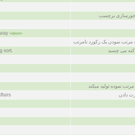
جورسازی برچسب
f way
<idiom>
 مرتب نمودن یک رکورد نامرتب
 کنه می چسبد
g sort.
مرتب نموده تولید میکند
ت دادن
ffairs