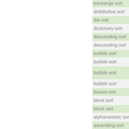
exchange sort
distributive sort
die sort
dictionary sort
descending sort
descending sort
bubble sort
bubble sort
bubble sort
bubble sort
bucket sort
block sort
block sort
alphanumeric sor
ascending sort