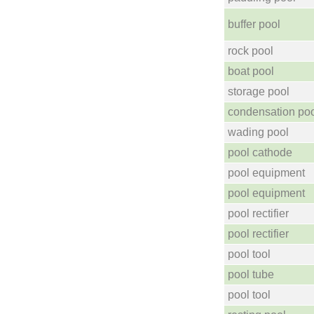
buffer pool
rock pool
boat pool
storage pool
condensation po
wading pool
pool cathode
pool equipment
pool equipment
pool rectifier
pool rectifier
pool tool
pool tube
pool tool