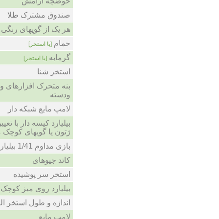
حوضچه ارامش
صندوق مشترک طلا
هر یک از گویهای رنگی 
حمام
[با استخر]
گرمابه
[با استخر]
استخر شنا
بنه متحرک افزارهای و
ودسته
لامپ مایع شبکه دار
بیلیارد کیسه دار با تعی
ژتون یا گویهای کوچ
بازی مداوم 1/41 بیلیاردکیسهای
کاتد جیوهای
استخر سر پوشیده
بیلیارد روی میز کوچک با 2سوراخ دران
اندازه و طول استخر المپیک 05 در
لامپ مایع