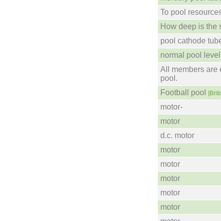
To pool resources
How deep is the
pool cathode tub
normal pool level
All members are 
pool.
Football pool
[Brit
motor-
motor
d.c. motor
motor
motor
motor
motor
motor