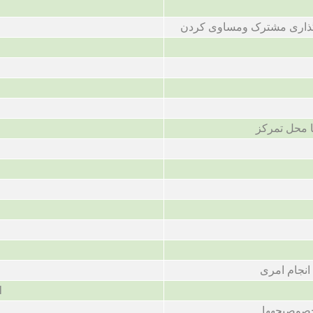
گذاری مشترک ومساوی کردن
 محل تمرکز
 انجام امری
l
صوصبچهها