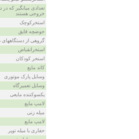
تعدادی میانگیر که در
خروجی هستند
استخرکوچک
حوضچه قایق
گروهی از دستگاههای ذ
استخرانقباض
استخر کودکان
کاتد مایع
وسایل پارک موتوری
وسایل تعمیرگاه
یکسوکننده مایعی
لامپ مایع
میله زنی
لامپ مایع
حفاری با میله توپر