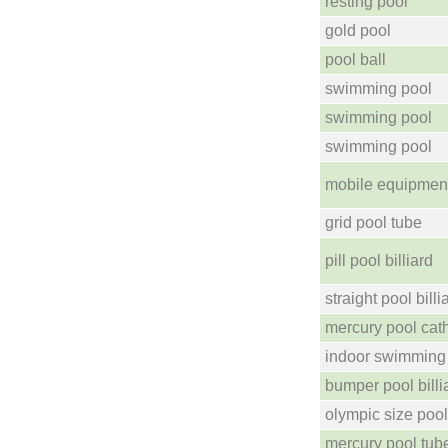
resting pool
gold pool
pool ball
swimming pool
swimming pool
swimming pool
mobile equipmen
grid pool tube
pill pool billiard
straight pool billi
mercury pool cat
indoor swimming
bumper pool billi
olympic size pool
mercury pool tub