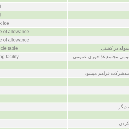
d
t
k ice
e of allowance
e of allowance
وله در کشتی
cle table
ومی مجتمع غذاخوری عمومی
g facility
چندشرکت فراهم میشود
 دیگر
کردن