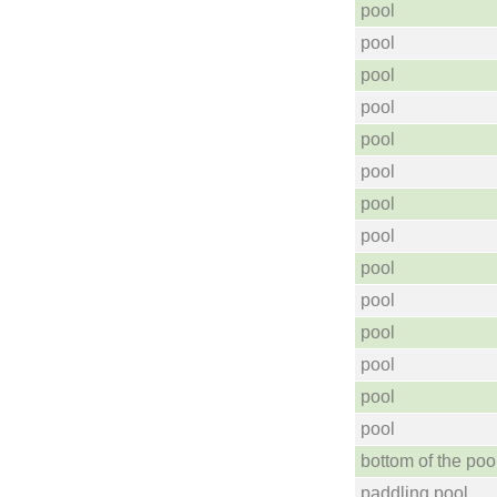
pool
pool
pool
pool
pool
pool
pool
pool
pool
pool
pool
pool
pool
pool
bottom of the poo
paddling pool