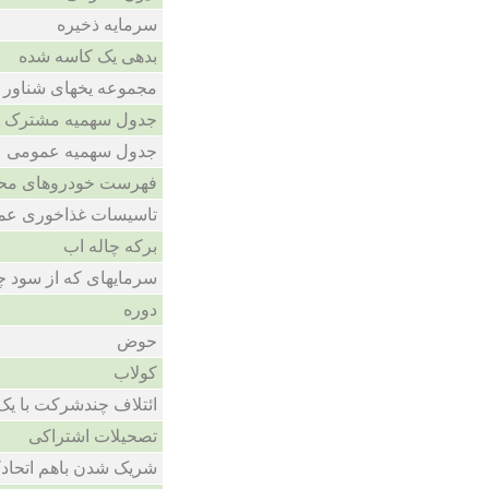
سرمایه ذخیره
بدهی یک کاسه شده
مجموعه یخهای شناور
جدول سهمیه مشترک
جدول سهمیه عمومی
فهرست خودروهای محم
تاسیسات غذاخوری عم
برکه چاله اب
سرمایهای که از سود 
دوره
حوض
کولاب
ائتلاف چندشرکت با یک
تصحیلات اشتراکی
شریک شدن باهم اتحاد