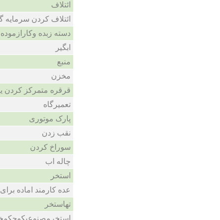
ائتلاف
ائتلاف کردن سرمایه 
دسته زبده وکارازموده
ابگیر
منبع
مخزن
قرقره متمرکز کردن یا
تعمیرگاه
پارک موتوری
نقب زدن
سوراخ کردن
چاله اب
استخر
عده کارمند اماده برای
تهاستخر
استخرمصنوعیکوچکمخ