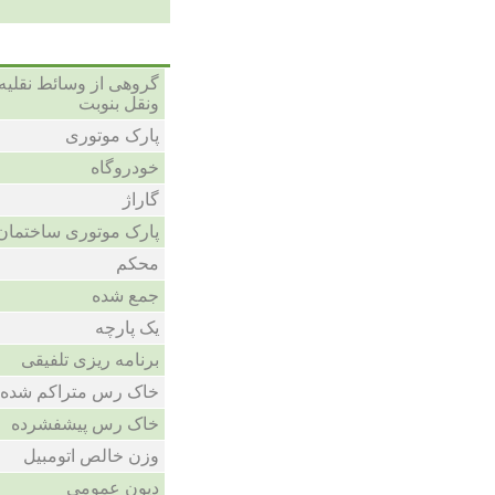
گروهی از وسائط نقلیه
ونقل بنوبت
پارک موتوری
خودروگاه
گاراژ
پارک موتوری ساختمان 
محکم
جمع شده
یک پارچه
برنامه ریزی تلفیقی
خاک رس متراکم شده 
خاک رس پیشفشرده
وزن خالص اتومبیل
دیون عمومی