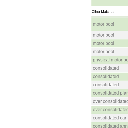
Other Matches
motor pool
motor pool
motor pool
motor pool
physical motor p
consolidated
consolidated
consolidated
consolidated pla
over consolidated
over consolidated
consolidated car
consolidated ann