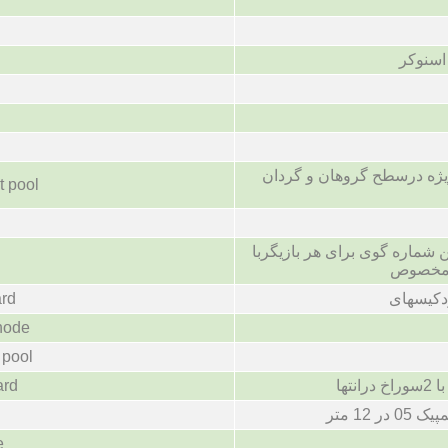
اسنوکر
یژه درسطح گروهان و گردان
t pool
ین شماره گوی برای هر بازیگربا
ک مخصوص
ard
hode
 pool
تها
ard
 12 متر
e