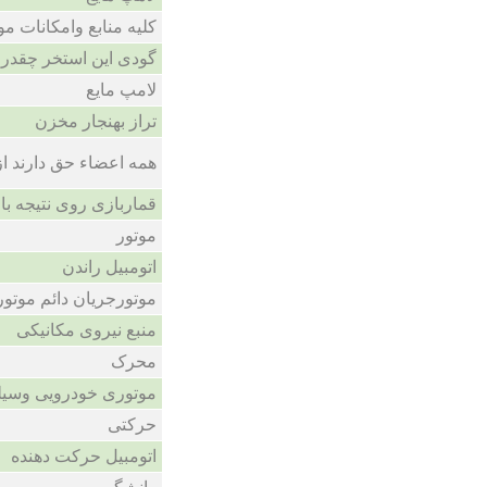
کلیه منابع وامکانات م
گودی این استخر چقدر
لامپ مایع
تراز بهنجار مخزن
همه اعضاء حق دارند از 
قماربازی روی نتیجه با
موتور
اتومبیل راندن
موتورجریان دائم موتور .D
منبع نیروی مکانیکی
محرک
موتوری خودرویی وسیله
حرکتی
اتومبیل حرکت دهنده