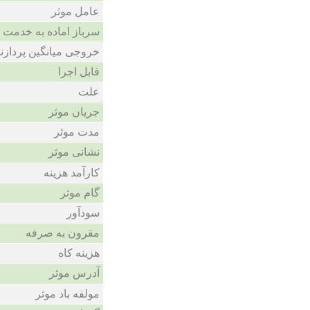
عامل موثر
سرباز اماده به خدمت
خروجی میانگین پردازن
قابل اجرا
علت
جریان موثر
مدت موثر
نشانی موثر
کارآمد هزینه
گام موثر
سودآور
مقرون به صرفه
هزینه کاه
آدرس موثر
مولفه باد موثر