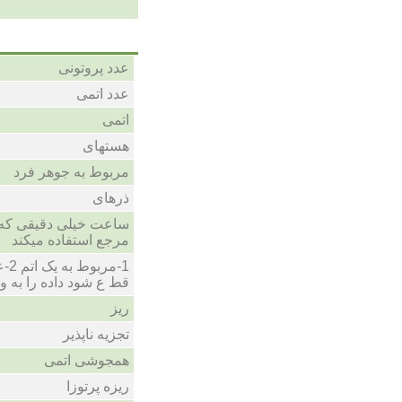
عدد پروتونی
عدد اتمی
اتمی
هستهای
مربوط به جوهر فرد
ذرهای
ساعت خیلی دقیقی که از
مرجع استفاده میکند
مرب
قط ع شود داده را به و
ریز
تجزیه ناپذیر
همجوشی اتمی
ریزه پرتوزا