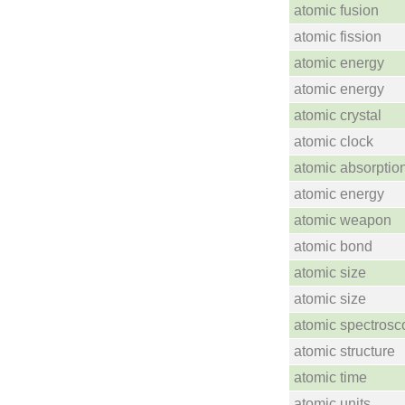
atomic fusion
atomic fission
atomic energy
atomic energy
atomic crystal
atomic clock
atomic absorptio
atomic energy
atomic weapon
atomic bond
atomic size
atomic size
atomic spectrosc
atomic structure
atomic time
atomic units