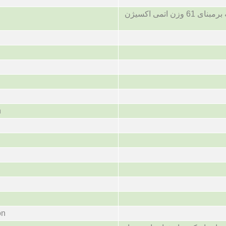
وزن اتمی یک عنصر که برمبنای 61 وزن اتمی اکسیژن
n
on