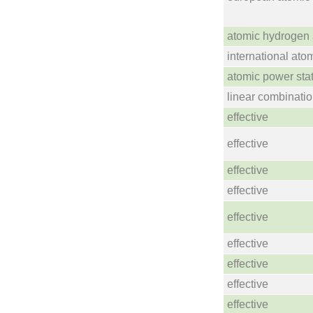
atomic hydrogen 
international at
atomic power sta
linear combinatio
effective
effective
effective
effective
effective
effective
effective
effective
effective