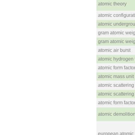
atomic theory
atomic configurat
atomic undergrou
gram atomic weig
gram atomic weig
atomic air burst
atomic hydrogen
atomic form facto
atomic mass unit
atomic scattering 
atomic scattering 
atomic form facto
atomic demolitio
european atomic