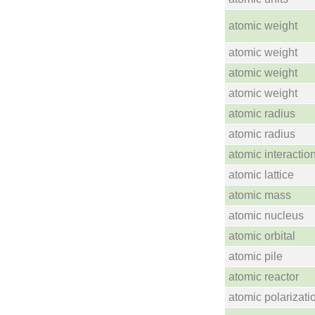
atomic weight
atomic weight
atomic weight
atomic weight
atomic radius
atomic radius
atomic interactio
atomic lattice
atomic mass
atomic nucleus
atomic orbital
atomic pile
atomic reactor
atomic polarizati