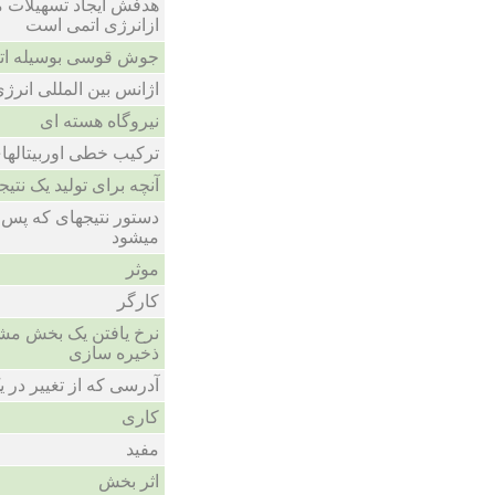
هدفش ایجاد تسهیلات م
ازانرژی اتمی است
جوش قوسی بوسیله ات
اژانس بین المللی انرژ
نیروگاه هسته ای
ترکیب خطی اوربیتالها
آنچه برای تولید یک ن
دستور نتیجهای که پس ا
میشود
موثر
کارگر
نرخ یافتن یک بخش مشخ
ذخیره سازی
آدرسی که از تغییر در
کاری
مفید
اثر بخش