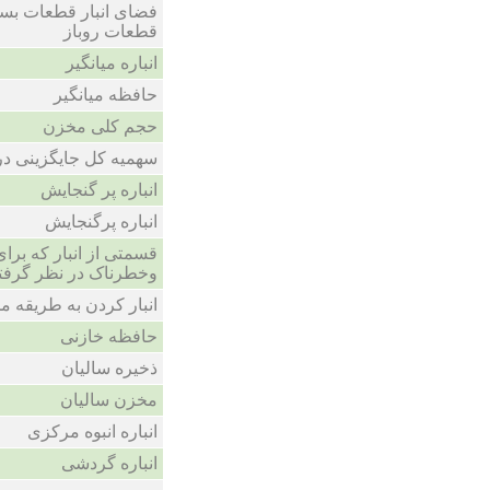
فضای انبار قطعات بست
قطعات روباز
انباره میانگیر
حافظه میانگیر
حجم کلی مخزن
سهمیه کل جایگزینی د
انباره پر گنجایش
انباره پرگنجایش
قسمتی از انبار که بر
وخطرناک در نظر گرفته
انبار کردن به طریقه 
حافظه خازنی
ذخیره سالیان
مخزن سالیان
انباره انبوه مرکزی
انباره گردشی