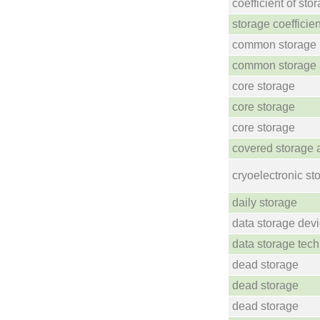
coefficient of sto
storage coefficien
common storage
common storage 
core storage
core storage
core storage
covered storage 
cryoelectronic st
daily storage
data storage dev
data storage tec
dead storage
dead storage
dead storage