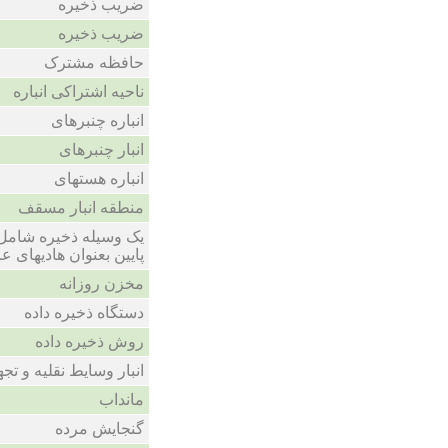
ضریب ذخیره
ضریب ذخیره
حافظه مشترک
ناحیه اشتراکی انباره
انباره چنبرهای
انبار چنبرهای
انباره هستهای
منطقه انبار مسقف
یک وسیله ذخیره شامل 
پایین بعنوان هادیهای 
مخزن روزانه
دستگاه ذخیره داده
روش ذخیره داده
انبار وسایط نقلیه و تج
مانداب
گنجایش مرده