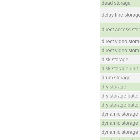
dead storage
delay line storag
direct access sto
direct video stor
direct video stor
disk storage
disk storage unit
drum storage
dry storage
dry storage batte
dry storage batte
dynamic storage
dynamic storage
dynamic storage 