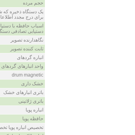
حجم مرده
یک دستگاه ذخیره که 
برای درج مجدد اطلاعا
اسباب حافظه با دستیاب
دستیابی تصادفی دستگاه
نگاهدارنده تصویر
ثابت کننده تصویر
انباره گردهای
واحد انبارهای گردهای
drum magnetic
خشک داری
باتری انبارهای خشک
باتری ژلاتینی
انباره پویا
حافظه پویا
تخصیص انباره پویا تخ