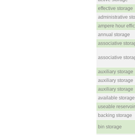
effective storage
administrative st
ampere hour effic
annual storage
associative stora
associative stora
auxiliary storage
auxiliary storage
auxiliary storage
available storage
useable reservoir
backing storage
bin storage