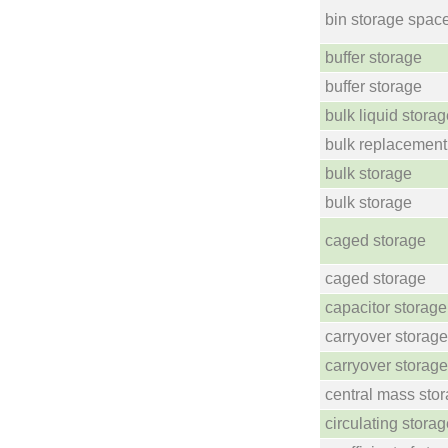
bin storage spac
buffer storage
buffer storage
bulk liquid stora
bulk replacement
bulk storage
bulk storage
caged storage
caged storage
capacitor storage
carryover storage
carryover storage
central mass sto
circulating stora