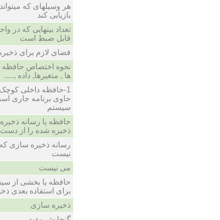
هر وسیلهای که میتواند 
بازیابی کند
تعداد بیتهایی که در و
قابل ضبط است
فضای لازم برای ذخیره
نحوه اختصاص حافظه به
ها , متغیرها, داده ,.....
1-حافظه داخلی کوچک 
سیستم
حافظه یا رسانه ذخیره 
ذخیره شده را از دست 
رسانه ذخیره سازی که ق
نیست
می نیست
حافظه یا بخشی از سیست
برای استفاده بعدی ذخی
ذخیره سازی
گنجایش مفید