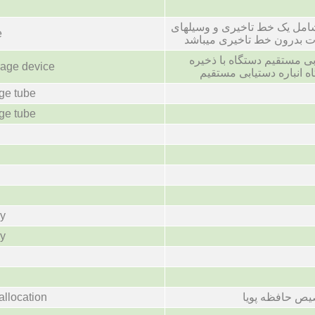
شامل یک خط تاخیری و وسیلهای
e
ت بدرون خط تاخیری میباشد
ی مستقیم دستگاه با ذخیره
rage device
 انباره دستیابی مستقیم
age tube
age tube
ry
ry
صیص حافظه پویا
allocation