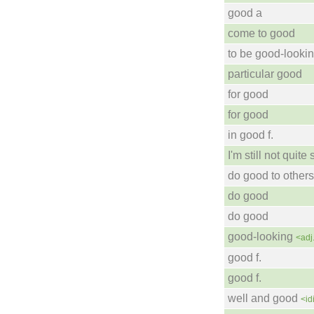
good a
come to good
to be good-looki
particular good
for good
for good
in good f.
I'm still not quit
do good to others
do good
do good
good-looking
<adj
good f.
good f.
well and good
<id