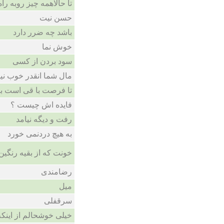
تا حالاهمه چیز روبه را
حسن نیت
باشد چه ضرر دارد
خوش نما
سود بردن از کسی
مال شما انقدر خوب نی
تا فرصت با قی است ب
فایده اش چیست ؟
رفت و دیگه نیامد
به هیچ دردنمی خورد
خونت که از بقیه رنگین
رضامندی
میل
سرقفلی
خیلی خوشحالم از اینکه.