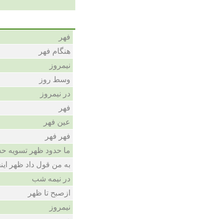
فهر
هنگام فهر
نیمروز
وسط روز
در نیمروز
فهر
عین فهر
فهر فهر
ما حدود ظهر تسویه ح.
به من قول داد ظهر اینج
در نیمه شب
ازصبح تا ظهر
نیمروز