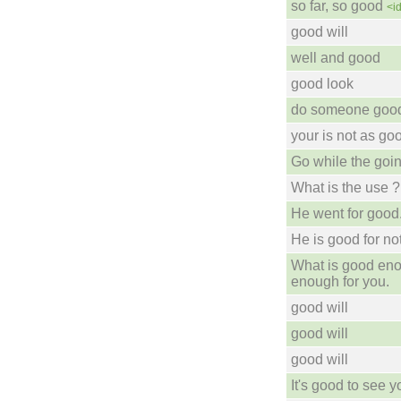
so far, so good
<i
good will
well and good
good look
do someone goo
your is not as go
Go while the goin
What is the use ? 
He went for good
He is good for no
What is good eno
enough for you.
good will
good will
good will
It's good to see y