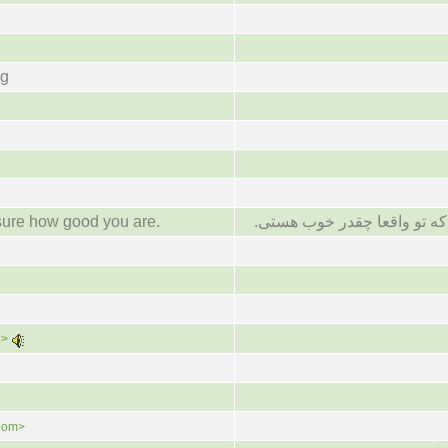
ng
e sure how good you are.
 که تو واقعا چقدر خوب هستی
.>
iom>