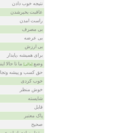
نتیجه خوب دادن
عاقبت بخیرشدن
راست امدن
بی مصرف
بی عرضه
بی ارزش
برای همیشه ،پایدار
وضع
ما تا حالا .
[مالی]
حق کسب و پیشه وتجا
خوب کردی
خوش منظر
شایسته
قابل
پاک معتبر
صحیح
مقدار زیادی از ان خو