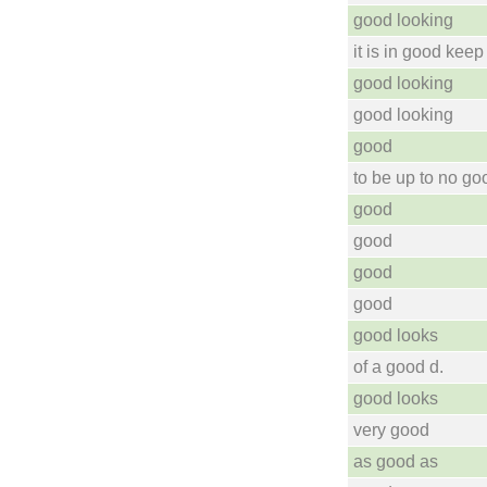
good looking
it is in good keep
good looking
good looking
good
to be up to no go
good
good
good
good
good looks
of a good d.
good looks
very good
as good as