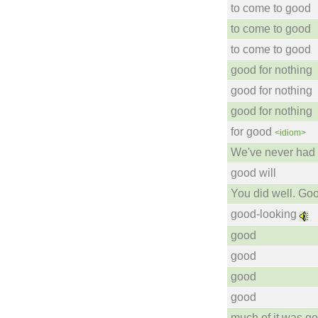
to come to good
to come to good
to come to good
good for nothing
good for nothing
good for nothing
for good
<idiom>
We've never had 
good will
You did well. Goo
good-looking
good
good
good
good
much of it was g