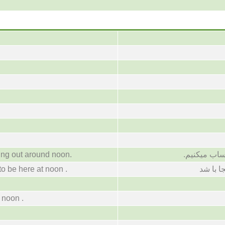
ing out around noon.
ساب میکنیم
o be here at noon .
ا با شد
 noon .