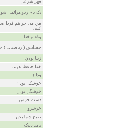
فهر شرعی
یک بام ودو هوانمی شود
من می خواهم فردا ص
کنم.
پناه برخدا
حسابش ( ریاضیات ) 
زیبا بودن
خدا حافظ بدرود
وداع
خوشگل بودن
خوشگل بودن
دست خوش
خوشرو
صبح شما بخیر
بامدادنیک