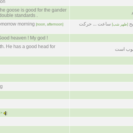
oon
the goose is good for the gander
double standards .
 tomorrow morning
ساعت ... حرکت
بح
[noon, afternoon]
[ظهر شب]
Good heaven ! My god !
th. He has a good head for
خوب است
ng
.>