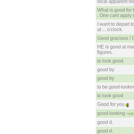
local apparent n
What is good for 
. One cant apply 
I want to depart
at ... o'clock.
Good gracious ! 
HE is good at ma
figures.
to look good
good by
good by
to be good-looki
to look good
Good for you
good-looking
<adj
good d.
good d.