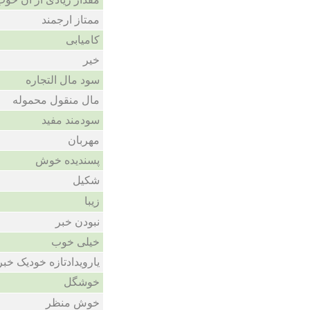
ممتاز ارجمند
کامیابی
خیر
سود مال التجاره
مال منقول محموله
سودمند مفید
مهربان
پسندیده خوش
شکیل
زیبا
نبودن خبر
خیلی خوب
یارویدادتازه خودیک خ
خوشگل
خوش منظر