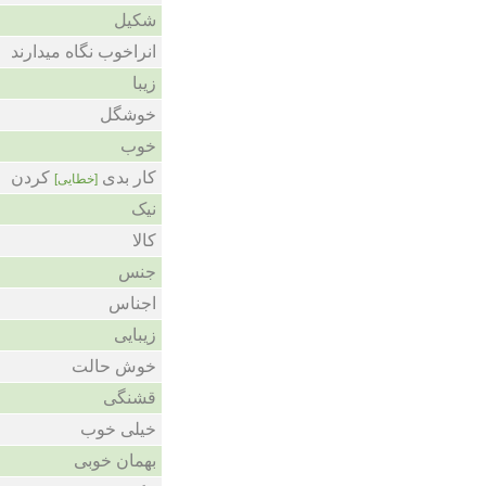
شکیل
انراخوب نگاه میدارند
زیبا
خوشگل
خوب
کار بدی
کردن
[خطایی]
نیک
کالا
جنس
اجناس
زیبایی
خوش حالت
قشنگی
خیلی خوب
بهمان خوبی