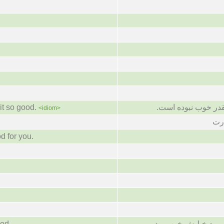
it so good.
اینقدر خوب نبوده است
<idiom>
رت
d for you.
ood
ب بود خیلیش خوب بود