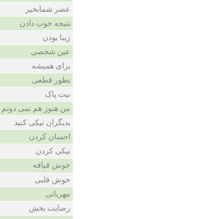
عصر شمابخیر
نتیجه خوب دادن
زیبا بودن
عین شخصی
برای همیشه
بطور قطعی
نیت پاک
من هنوز هم نمی دونم.
بدیگران نیکی کنید
احسان کردن
نیکی کردن
خوش قیافه
خوش قلبی
مهربانی
رضایت بخش