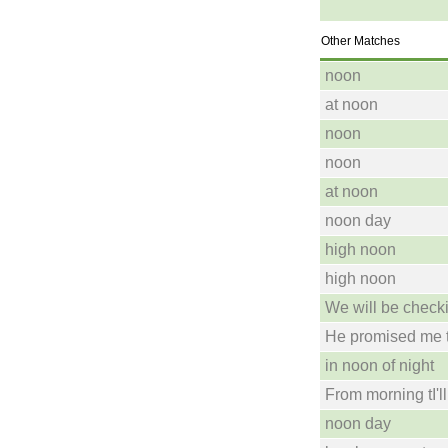
Other Matches
noon
at noon
noon
noon
at noon
noon day
high noon
high noon
We will be check
He promised me t
in noon of night
From morning tI'll
noon day