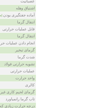
عصبانیت
اشتیاق وهله
آماده جفتگیری بودن
ج]
انتقال گرما
قابل عملیات حرارتی
انتقال گرما
انجام دادن عملیات حرا
گرمای تبخیر
شدت گرما
تشویه حرارتی فولاد
عملیات حرارتی
واحد حرارت
کالری
گرمای لحیم کاری غیر
تاب گرما رانمیاورد
درجه حرارت زیادی که