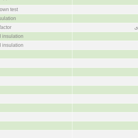
down test
sulation
factor
ی
l insulation
l insulation