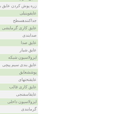
زره پوش کردن عایق ب
عایقوینیلی
جداکنندهسطح
عایق کاری گرمایشی
صدابندی
عایق صدا
عایق شیار
ایزولاسیون شبکه
عایق بندی سیم پیچی
پوششعایق
عایقتختهای
عایق کاری قالب
عایقاسفنجی
ایزولاسیون داخلی
گرمابندی