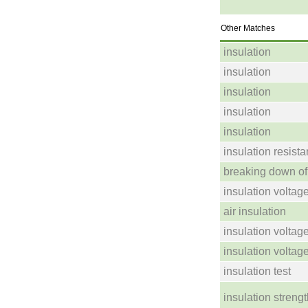
Other Matches
insulation
insulation
insulation
insulation
insulation
insulation resist
breaking down of 
insulation voltag
air insulation
insulation voltag
insulation voltag
insulation test
insulation streng