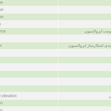
on
ion
ion
n
ance
ومت ایزولاسیون
or
ندی اشکارساز ایزولاسیون
 vibration
ش
on
on