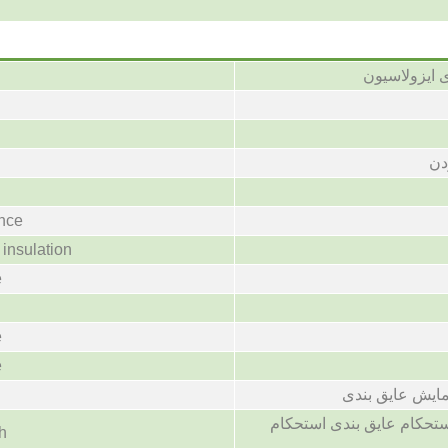
ی ایزولاسیون
دن
ance
insulation
e
e
e
مایش عایق بندی
ستحکام عایق بندی استحکام
th