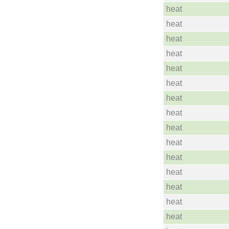
heat
heat
heat
heat
heat
heat
heat
heat
heat
heat
heat
heat
heat
heat
heat