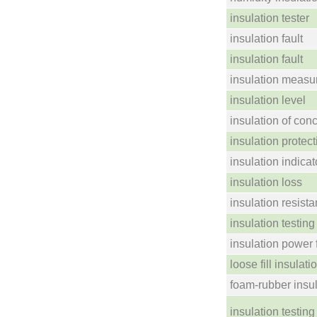
insulation tester
insulation fault
insulation fault
insulation meas
insulation level
insulation of con
insulation protect
insulation indicat
insulation loss
insulation resist
insulation testin
insulation power 
loose fill insulati
foam-rubber insul
insulation testin