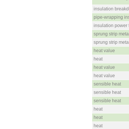
insulation break
pipe-wrapping in
insulation power 
sprung strip meta
sprung strip meta
heat value
heat
heat value
heat value
sensible heat
sensible heat
sensible heat
heat
heat
heat