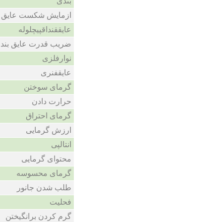
بندی
ازمایش شکست عایق
عایققنداقپیچلوله
ضریب قدرت عایق بند
نوارفلزی
عایقفنری
گرمای سوختن
حرارت دادن
گرمای احتراق
ارزش گرمایی
انتالپی
محتوای گرمایی
گرمای محسوسه
طلب شدن جانور
فحلیت
گرم کردن برانگیختن