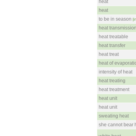
heat
heat
to be in season
[i
heat transmissio
heat treatable
heat transfer
heat treat
heat of evaporati
intensity of heat
heat treating
heat treatment
heat unit
heat unit
sweating heat
she cannot bear 