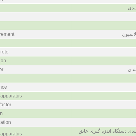
ندی
urement
اسیون
crete
ion
or
ندی
ance
g apparatus
factor
on
ation
ندی دستگاه اندزه گیری عایق
g apparatus