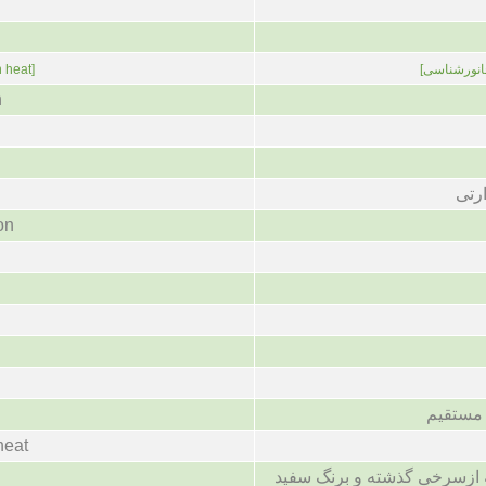
n heat]
[انورشناسی
n
رتی
on
 مستقیم
heat
 ازسرخی گذشته و برنگ سفید