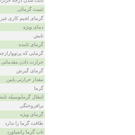
ثابت شدن درجه حرارت
تثبیت گرمائی
گرمای لحیم کاری غیر
دمای ویژه
تابش
گرمای تابنده
گرمایی که پرتووارازج
حرارت دادن مقدماتی
گرمای گیرش
مقدار حرارتی پایین
گرما
انتقال گرمابوسیله تاب
برافروختگی
گرمای ویژه
طاقت گرما را ندارد
تاب گرما رانمیاورد