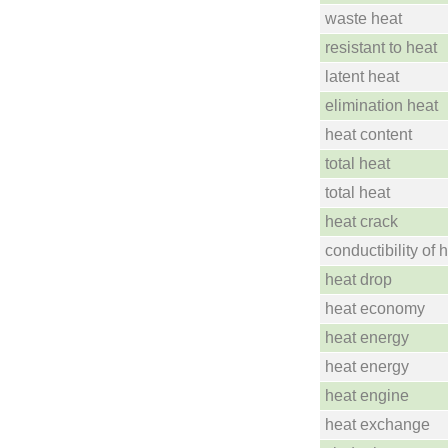
waste heat
resistant to heat
latent heat
elimination heat
heat content
total heat
total heat
heat crack
conductibility of 
heat drop
heat economy
heat energy
heat energy
heat engine
heat exchange