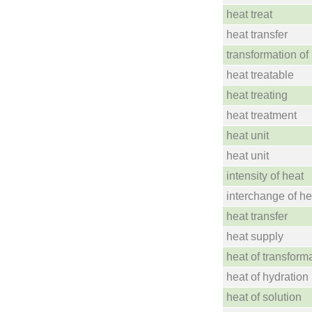
heat treat
heat transfer
transformation of
heat treatable
heat treating
heat treatment
heat unit
heat unit
intensity of heat
interchange of he
heat transfer
heat supply
heat of transform
heat of hydration
heat of solution