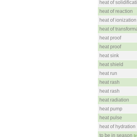
heat of solidificat
heat of reaction
heat of ionization
heat of transform
heat proof
heat proof
heat sink
heat shield
heat run
heat rash
heat rash
heat radiation
heat pump
heat pulse
heat of hydration
to be in season
[i