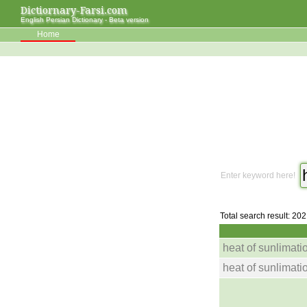
Dictiornary-Farsi.com
English Persian Dictionary - Beta version
Home
Enter keyword here!
Total search result: 202
heat of sunlimati
heat of sunlimati