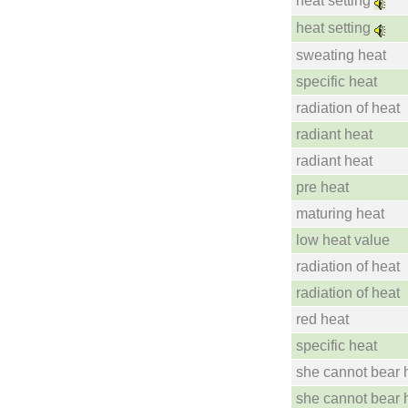
heat setting
heat setting
sweating heat
specific heat
radiation of heat
radiant heat
radiant heat
pre heat
maturing heat
low heat value
radiation of heat
radiation of heat
red heat
specific heat
she cannot bear 
she cannot bear 