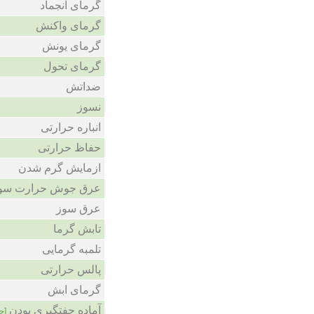
گرمای انجماد
گرمای واکنش
گرمای یونش
گرمای تحول
ضداتش
نسوز
انباره حرارتی
حفاظ حرارتی
ازمایش گرم شدن
عرق جوش حرارت سو
عرق سوز
تابش گرما
تلمبه گرمایی
پالس حرارتی
گرمای ابش
آماده جفتگیری بودن
ج]