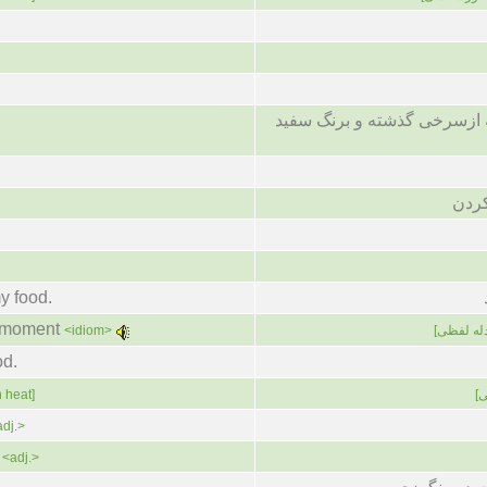
 ازسرخی گذشته و برنگ سفید
کردن
y food.
e moment
<idiom>
[له لفظی
od.
n heat]
[
adj.>
<adj.>