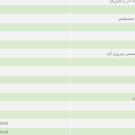
 در رنگرزی
 مستقیم
سمی بیرون اید
ش
heat
heat