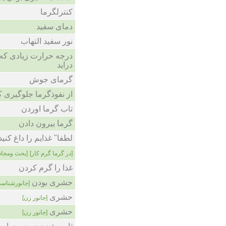
کنترلگرما
دمای سفید
نور سفید التهاب
درجه حرارت زیادی که
دراید
گرمای جوش
از نفوذگرما جلوگیری 
تاب گرما اوردن
گرما بیرون دادن
لطفا" غذایم را داغ کنید
[در گرما گرم کار]
بحث ومجاد]
غذا را گرم کردن
حشری بودن
جانورشناسی]
حشری
[جانور زن]
حشری
[جانور زن]