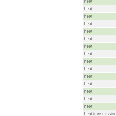
heat
heat
heat
heat
heat
heat
heat
heat
heat
heat
heat
heat
heat
heat
heat
heat transmissio