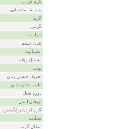
گرم کردن
مسابقه مقدماتی
گرما
گرمی
حرارت
تندی خشم
عصبانیت
اشتیاق وهله
نوبت
تحریک جنسی زنان
طلب شدن جانور
دوره فحل
بهیجان امدن
گرم کردن برانگیختن
فحلیت
انتقال گرما