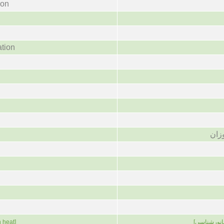
ion
ation
زان
n heat]
[انورشناسی