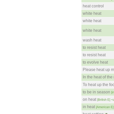
heat control
white heat
white heat
white heat
wash heat
to resist heat
to resist heat
to evolve heat
Please heat up m
In the heat of th
To heat up the fo
to be in season
[i
on heat
[British E]
<
in heat
[American E]