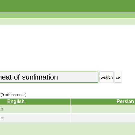
 (9 milliseconds)
English
Persian
on
on