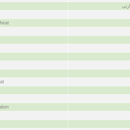
رتی
 heat
at
ation