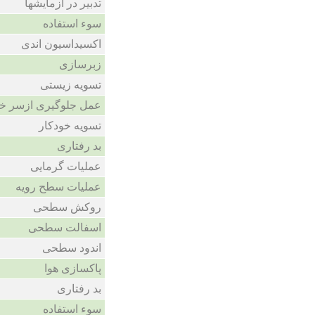
تدبیر در ازمایشها
سوء استفاده
اکسیداسیون اندی
زبرسازی
تسویه زیستی
عمل جلوگیری ازسر خ
تسویه خودکار
بد رفتاری
عملیات گرمایی
عملیات سطح رویه
روکش سطحی
اسفالت سطحی
اندود سطحی
پاکسازی هوا
بد رفتاری
سوء استفاده