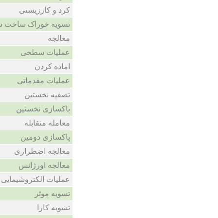
کرد و کارزیستی
تسویه خوراک ساخت ش
معالجه
عملیات سطحی
اماده کردن
عملیات مقدماتی
تصفیه نخستین
پاکسازی نخستین
معامله متقابله
پاکسازی دومین
معالجه اضطراری
معالجه اورژانس
عملیات الکتروشیمایی
تسویه موثر
تسویه کارا