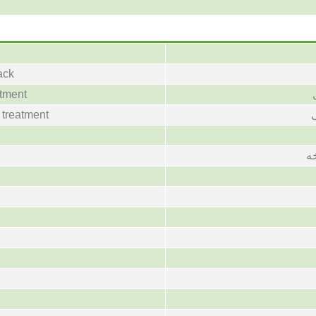
ack
atment
t treatment
ه