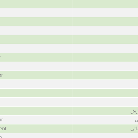
r
or
یرش
or
ی
ent
ائی
e