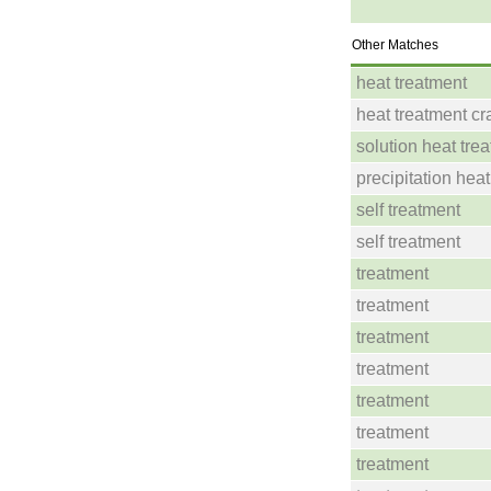
Other Matches
heat treatment
heat treatment cr
solution heat tre
precipitation hea
self treatment
self treatment
treatment
treatment
treatment
treatment
treatment
treatment
treatment