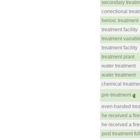
secondary treatm
correctional trea
herioic treatment
treatment facility
treatment variabl
treatment facility
treatment plant
water treatment
water treatment
chemical treatme
pre-treatment
even-handed tre
he received a fir
he received a fir
post treatment fo