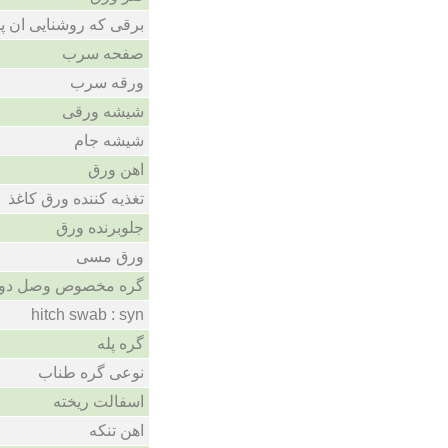
برقی که روشنایی ان پ
صفحه سرب
ورقه سرب
شیشه ورقی
شیشه جام
اهن ورق
تغذیه کننده ورق کاغذ
جلوبرنده ورق
ورق مسی
گره مخصوص وصل دو 
hitch swab : syn
گره پله
نوعی گره طناب
اسفالت ریخته
اهن تنکه