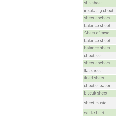
slip sheet
insulating sheet
sheet anchors
balance sheet
Sheet of metal .
balance sheet
balance sheet
sheet ice
sheet anchors
flat sheet
fitted sheet
sheet of paper
biscuit sheet
sheet music
work sheet