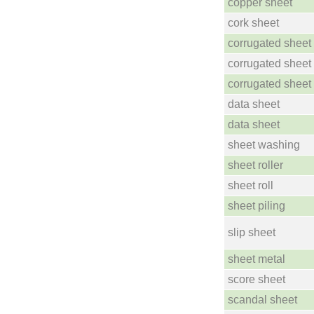
copper sheet
cork sheet
corrugated sheet
corrugated sheet
corrugated sheet
data sheet
data sheet
sheet washing
sheet roller
sheet roll
sheet piling
slip sheet
sheet metal
score sheet
scandal sheet