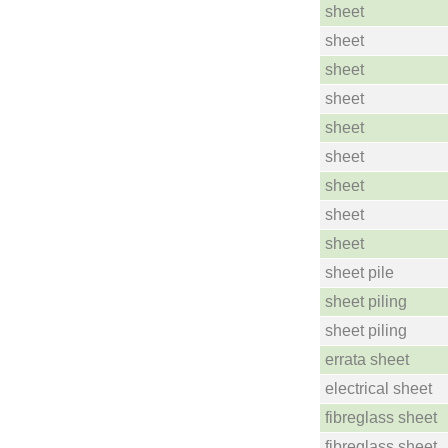
sheet
sheet
sheet
sheet
sheet
sheet
sheet
sheet
sheet
sheet pile
sheet piling
sheet piling
errata sheet
electrical sheet
fibreglass sheet
fibreglass sheet