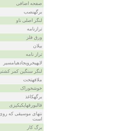
صفحه اضافی
برگهنصب
لنگر اصلی ناو
ترازنامه
ورق فلز
بیلان
تراز نامه
لایهیخرویجادهیامسیر
لنگر سنگین کمر کشتی 
ملافهتخت
خوشخوراک
برگهکاغذ
قالبورقهایکیکپزی
نتهای موسیقی که روی
است
برگ کار