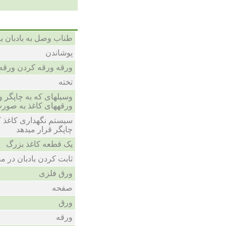
طناب وصل به بادبان بر
پوشاندن
ورقه ورقه کردن ورقه
تخته
وسیلهای که به چاپگر 
ورقههای کاغذ به صورت
سیستم نگهداری کاغذ که
چاپگر قرار میدهد
یک قطعه کاغذ بزرگ
ثابت کردن بادبان در مق
ورق فلزی
صفحه
ورق
ورقه