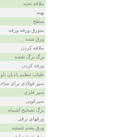
ملافه تخته
پهنه
سطح
متورق ورقه ورقه
ورق شده
ملافه کردن
برگ برگ نقشه
ورقه کردن
طناب تنظیم بادبان ناو
سپر فولادی برای ساختم
سپر فلزی
سپرکوبی
برگ تصحیح اشتباه
ورقهای برقی
ورق پشم شیشه
ورق شیشه لیفی