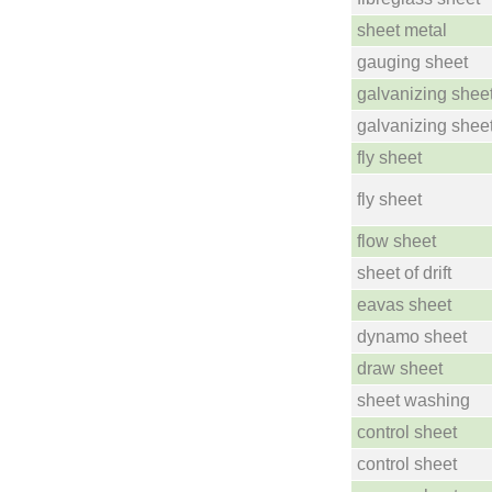
sheet metal
gauging sheet
galvanizing shee
galvanizing shee
fly sheet
fly sheet
flow sheet
sheet of drift
eavas sheet
dynamo sheet
draw sheet
sheet washing
control sheet
control sheet