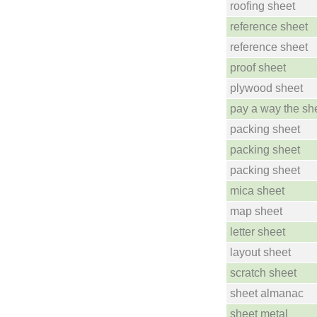
roofing sheet
reference sheet
reference sheet
proof sheet
plywood sheet
pay a way the sh
packing sheet
packing sheet
packing sheet
mica sheet
map sheet
letter sheet
layout sheet
scratch sheet
sheet almanac
sheet metal