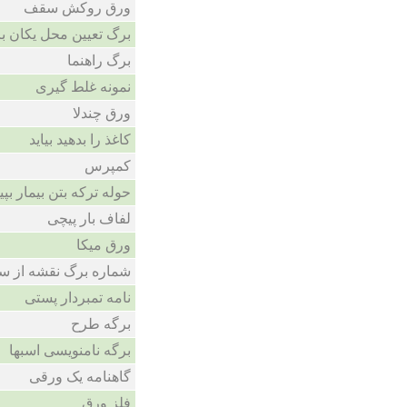
ورق روکش سقف
برگ تعیین محل یکان 
برگ راهنما
نمونه غلط گیری
ورق چندلا
کاغذ را بدهید بیاید
کمپرس
حوله ترکه بتن بیمار بپی
لفاف بار پیچی
ورق میکا
شماره برگ نقشه از س
نامه تمبردار پستی
برگه طرح
برگه نامنویسی اسبها
گاهنامه یک ورقی
فلز ورق