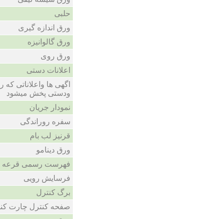
حلبی
ورق اندازه گیری
ورق گالوانیزه
ورق روی
اعلانات دستی
اگهی ها واعلاناتی که
ودستی پخش میشود
نمودار جریان
سفره روراندگی
قرنیز لب بام
ورق دینامو
فهرست رسمی قرعه 
فرسایش رویی
برگ کنترل
صفحه کنترل چارت کن