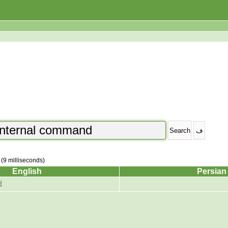
 (9 milliseconds)
English
Persian
d