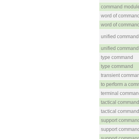
command modul
word of comman
word of comman
unified command
unified command
type command
type command
transient comma
to perform a co
terminal comman
tactical comman
tactical comman
support comman
support comman
support comman