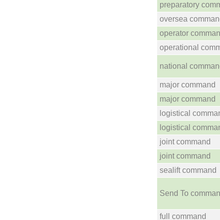
preparatory com
oversea comman
operator comma
operational com
national comman
major command
major command
logistical comma
logistical comma
joint command
joint command
sealift command
Send To comma
full command