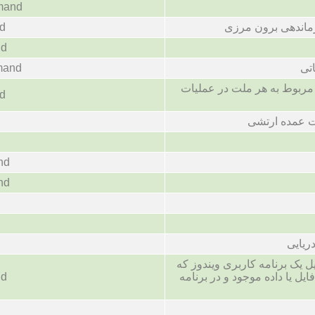
mand
رماندهی برون مرزی
d
nd
تی
mand
مربوط به هر ملت در عملیات
d
 عمده ارتشی
nd
nd
ریایی
ل یک برنامه کاربری ویندوز که
ایل یا داده موجود و در برنامه
nd