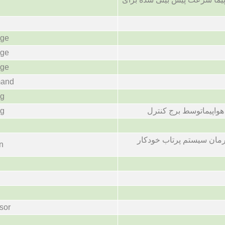
age
age
age
mand
ng
هواپیماتوسط برج کنترل
ng
فرمان سیستم پرتاب خودکار
n
sor