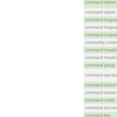
command speed
command report
command langu
command langu
command langu
commodity com
command headi
command headi
command group
command ejectio
command liaison
command liaison
command mode
command proces
command key