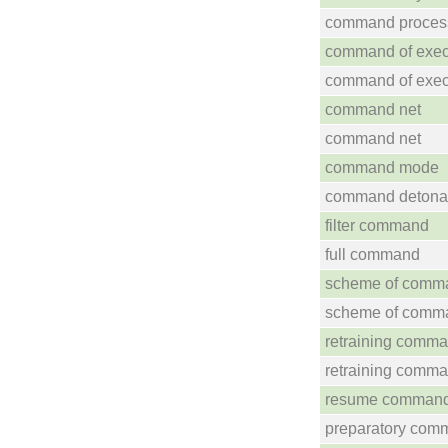
command proces
command of exec
command of exec
command net
command net
command mode
command detona
filter command
full command
scheme of comm
scheme of comm
retraining comm
retraining comm
resume comman
preparatory com