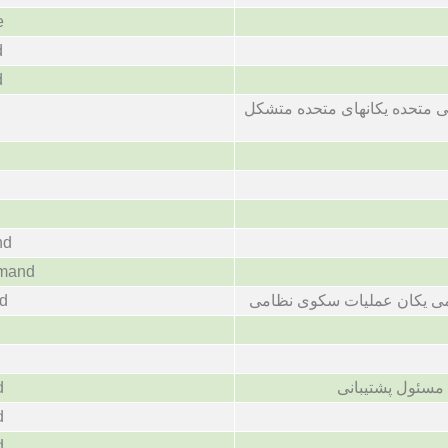
e
d
d
ی متحده یکانهای متحده متشکل
nd
mmand
امی یکان عملیات سکوی نظامی
d
d
d
 مسئول پشتیبانی
d
d
d