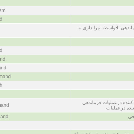
ism
d
ندهی بلاواسطه تیراندازی به
d
nd
and
mmand
h
ننده درعملیات فرماندهی
mand
ده درعملیات
فی
mand
یما سرعت پیش بینی شده برای