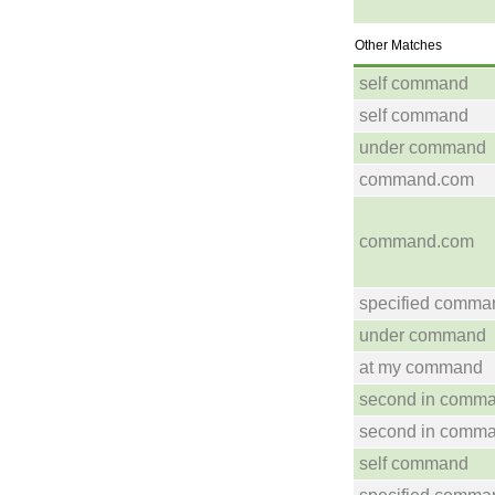
Other Matches
self command
self command
under command
command.com
command.com
specified comma
under command
at my command
second in comm
second in comm
self command