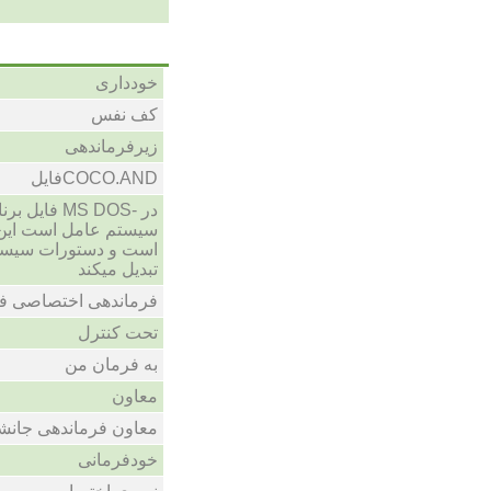
خودداری
کف نفس
زیرفرماندهی
COCO.ANDفایل
در -MS DOS
سیستم عامل است این 
است و دستورات سیستم
تبدیل میکند
فرماندهی اختصاصی ف
تحت کنترل
به فرمان من
معاون
معاون فرماندهی جانش
خودفرمانی