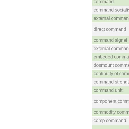
command
command social
external comman
direct command
command signal
external comman
embeded comma
dosmount comm
continuity of co
command strengt
command unit
component com
commodity com
comp command