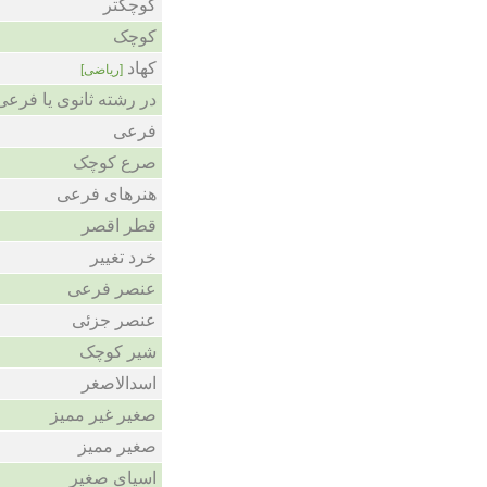
کوچکتر
کوچک
کهاد
[ریاضی]
در رشته ثانوی یا فرع
فرعی
صرع کوچک
هنرهای فرعی
قطر اقصر
خرد تغییر
عنصر فرعی
عنصر جزئی
شیر کوچک
اسدالاصغر
صغیر غیر ممیز
صغیر ممیز
اسیای صغیر