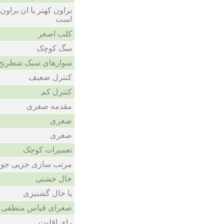
براون کهتر یا ان براون
است
کلب اصغر
سگ کوچک
سوارهای سبک شطرنج
کنترل ضعیف
کنترل کم
مقدمه صغری
صغری
صغری
تعمیرات کوچک
مرتب سازی جزیی جو
خال خشتی
یا خال گشنیزی
صغرای قیاس منطقی
رای اقلیت