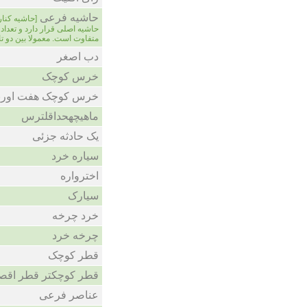
حاشیه فرعی
[حاشیه کنار
حاشیه اصلی قرار دارد و تعدا
متفاوت است. معمولا بین دو ت
دب اصغر
خرس کوچک
خرس کوچک هفت اورن
ماهیچهحداقلترس
یک حادثه جزئی
سیاره خرد
اخترواره
سیارک
خرد چرخه
چرخه خرد
قطر کوچک
قطر کوچکتر قطر اقص
عناصر فرعی