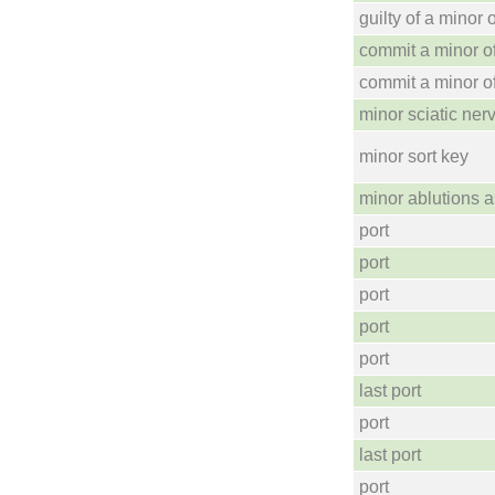
guilty of a minor 
commit a minor o
commit a minor o
minor sciatic ner
minor sort key
minor ablutions a
port
port
port
port
port
last port
port
last port
port