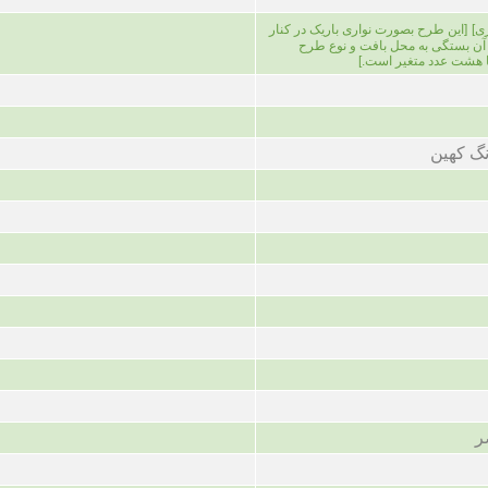
ی]
[این طرح بصورت نواری باریک در کنار
د آن بستگی به محل بافت و نوع طرح
ا هشت عدد متغیر است.]
گ کهین
ر