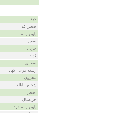
کمتر
صغیر کم
پایین رتبه
صغیر
جزیی
کهاد
صغری
رشته فرعی کهاد
محزون
شخص نابالغ
اصغر
خردسال
پایین رتبه خرد