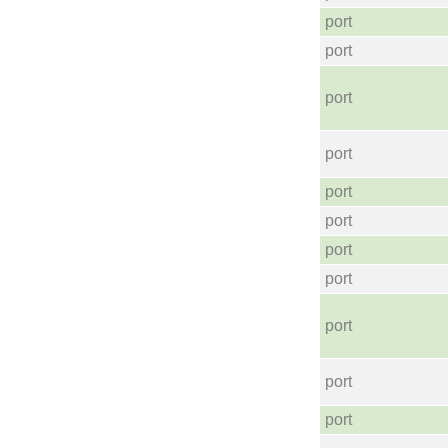
port
port
port
port
port
port
port
port
port
port
port