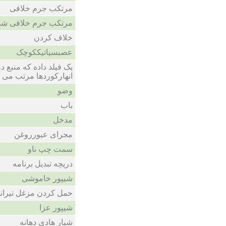
مرتکب جرم خلافی
مرتکب جرم خلافی ش
خلاف کردن
عصبسیاتیککوچک
یک فیلد داده که منبع د
انهارکوردها مرتب می 
وضو
باب
مدخل
مجرای عبورروغن
سمت چپ ناو
دریچه تبدیل برنامه
شیپور خاموشی
حمل کردن مزغل تیران
شیپور عزا
شیار هادی دهانه