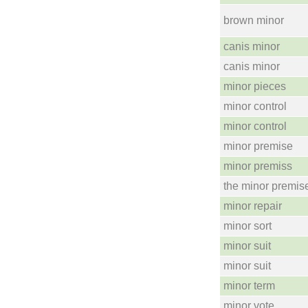
brown minor
canis minor
canis minor
minor pieces
minor control
minor control
minor premise
minor premiss
the minor premis
minor repair
minor sort
minor suit
minor suit
minor term
minor vote