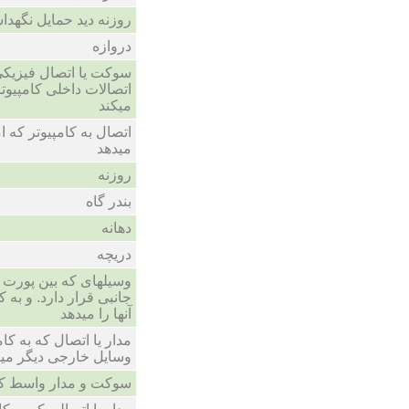
روزنه دید حمایل نگهدا
دروازه
سوکت یا اتصال فیزیکی
اتصالات داخلی کامپیوت
میکند
اتصال به کامپیوتر که 
میدهد
روزنه
بندر گاه
دهانه
دریچه
وسیلهای که بین پورت 
جانبی قرار دارد. و به ک
آنها را میدهد
مدار یا اتصال که به کا
وسایل خارجی دیگر می
سوکت و مدار واسط که goystick وارد آن می