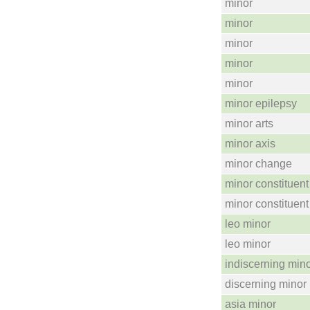
minor
minor
minor
minor
minor
minor epilepsy
minor arts
minor axis
minor change
minor constituent
minor constituent
leo minor
leo minor
indiscerning min
discerning minor
asia minor