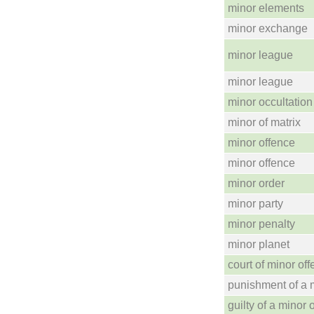
minor elements
minor exchange
minor league
minor league
minor occultation
minor of matrix
minor offence
minor offence
minor order
minor party
minor penalty
minor planet
court of minor of
punishment of a 
guilty of a minor 