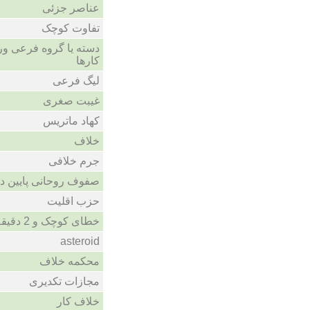
عناصر جزئی
تفاوت کوچک
دسته یا گروه فرعی ورز
کارها
لیگ فرعی
غیبت صغری
کهاد ماتریس
خلاف
جرم خلافی
صفوف روحانی پایین د
حزب اقلیت
خطای کوچک و 2 دقیقه اخراج
asteroid
محکمه خلاف
مجازات تکدیری
خلاف کار