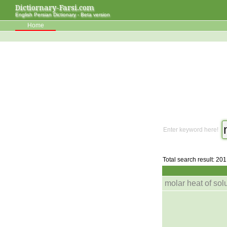
Dictiornary-Farsi.com
English Persian Dictionary - Beta version
Home
Enter keyword here!
Total search result: 201
molar heat of sol