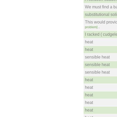
We must find a ba
substitutional sol
This would provi
.
problem]
I racked ( cudgele
heat
heat
sensible heat
sensible heat
sensible heat
heat
heat
heat
heat
heat