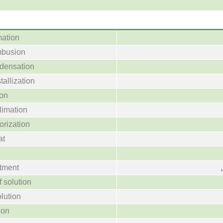
mation
mbusion
ndensation
tallization
ion
limation
orization
at
atment
f solution
olution
ion