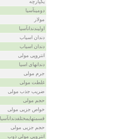
یکپارچه
دومینآسیا
مولار
اولیندندانآسیا
دندان اسیاب
دندان اسیاب
انتروپی مولی
دندانهای اسیا
جرم مولی
غلطت مولی
ضریب جذب مولی
حجم مولی
خواص جزیی مولی
قسمتهایمختلفدندانآسیا
حجم جزیی مولی
انتروپی مولی ذوب