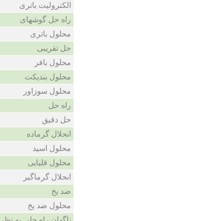
الکترولیت باتری
راه حل گوشهای
محلول باتری
حل تقریبی
محلول بافر
محلول بندیکت
محلول سوزاور
راه حل
حل دقیق
انحلال گرماده
محلول اسید
محلول قلیایی
انحلال گرماگیر
ضد یخ
محلول ضد یخ
ناگهان راه حلی به نظ.