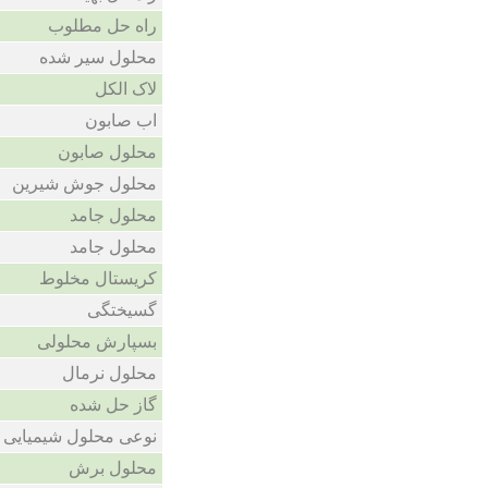
راه حل مطلوب
محلول سیر شده
لاک الکل
اب صابون
محلول صابون
محلول جوش شیرین
محلول جامد
محلول جامد
کریستال مخلوط
گسیختگی
بسپارش محلولی
محلول نرمال
گاز حل شده
نوعی محلول شیمیایی ب
محلول برش