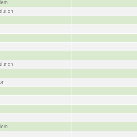
blem
lution
lution
ion
blem