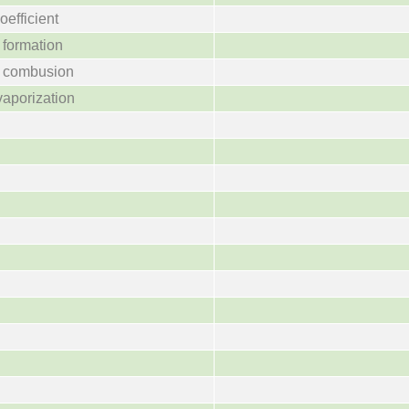
oefficient
 formation
f combusion
vaporization