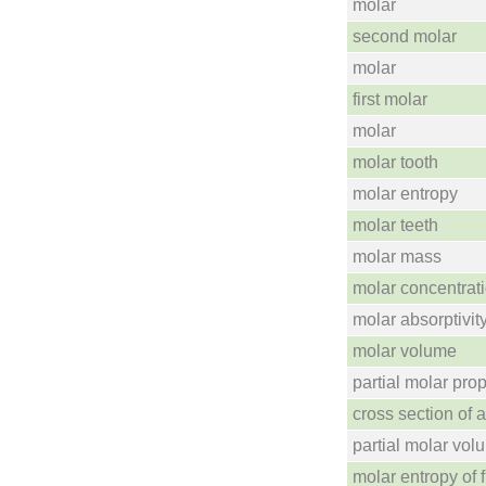
molar
second molar
molar
first molar
molar
molar tooth
molar entropy
molar teeth
molar mass
molar concentrat
molar absorptivit
molar volume
partial molar prop
cross section of 
partial molar vol
molar entropy of 