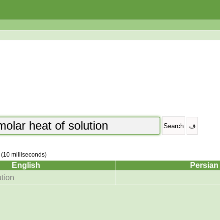
 (10 milliseconds)
English
Persian
ution