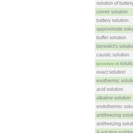
solution of batter
corner solution
battery solution
approximate solu
buffer solution
benedict's soluti
caustic solution
soluti
[procedure of]
exact solution
exothermic solut
acid solution
alkaline solution
endothermic solu
antifreezing solut
antifreezing solut
A solution suddenl