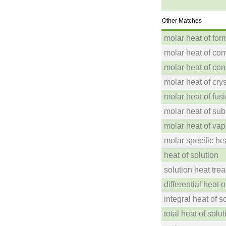
Other Matches
molar heat of for
molar heat of co
molar heat of co
molar heat of crys
molar heat of fus
molar heat of sub
molar heat of vap
molar specific he
heat of solution
solution heat tre
differential heat o
integral heat of s
total heat of solut