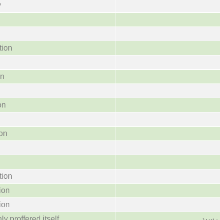
y
tion
on
on
ion
tion
ion
ion
y proffered itself.
ر رسید