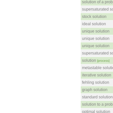
solution of a pro
supersaturated so
stock solution
ideal solution
unique solution
unique solution
unique solution
supersaturated so
solution
[process]
metastable solut
iterative solution
fehling solution
graph solution
standard solution
solution to a pro
optimal solution