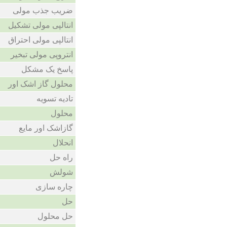
ضریب جذب مولی
انتالپی مولی تشکیل
انتالپی مولی احتراق
انتروپی مولی تبخیر
پاسخ یک مشکل
محلول گاز اشک اور
تادیه تسویه
محلول
گازاشک اور مایع
انحلال
راه حل
شولش
چاره سازی
حل
حل محلول