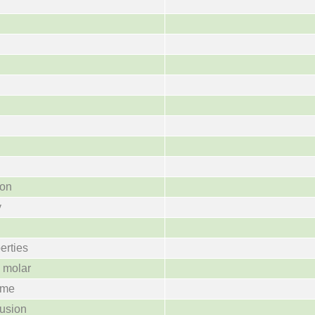
ion
y
erties
a molar
ume
fusion