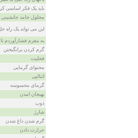
باید یک فکر اساسی کر
محلول جامد جانشینی
این می تواند یک راه ح
به مغزم فشارآوردم تا ر
گرم کردن برانگیختن
فحلیت
محتوای گرمایی
انتالپی
گرمای محسوسه
بهیجان امدن
ذوب
شارژ
گرم شدن داغ شدن
حرارت دادن