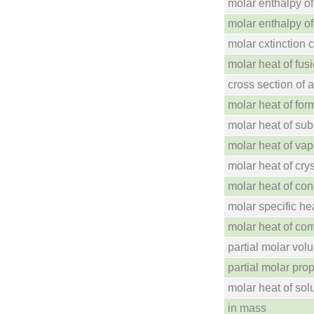
molar enthalpy of
molar enthalpy o
molar cxtinction c
molar heat of fus
cross section of 
molar heat of for
molar heat of sub
molar heat of vap
molar heat of crys
molar heat of co
molar specific he
molar heat of co
partial molar vol
partial molar prop
molar heat of sol
in mass