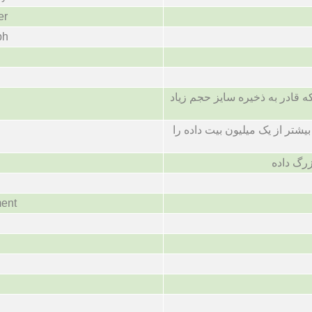
er
ph
ه قادر به ذخیره سایز حجم زیاد
یشتر از یک میلیون بیت داده را
زرگ داده
ent