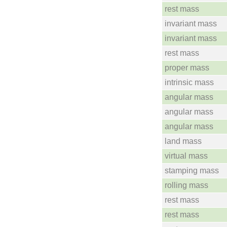
rest mass
invariant mass
invariant mass
rest mass
proper mass
intrinsic mass
angular mass
angular mass
angular mass
land mass
virtual mass
stamping mass
rolling mass
rest mass
rest mass