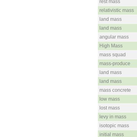
rest mass
relativistic mass
land mass
land mass
angular mass
High Mass
mass squad
mass-produce
land mass
land mass
mass concrete
low mass
lost mass
levy in mass
isotopic mass
initial mass