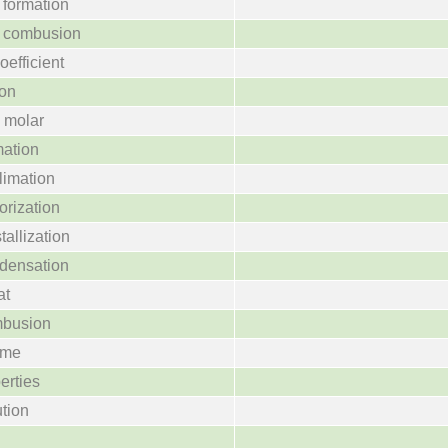
 formation
f combusion
oefficient
ion
a molar
mation
limation
orization
tallization
ndensation
at
mbusion
ume
erties
ution