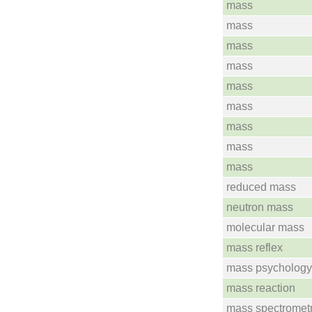
mass
mass
mass
mass
mass
mass
mass
mass
mass
reduced mass
neutron mass
molecular mass
mass reflex
mass psychology
mass reaction
mass spectromet