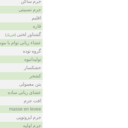
جرم ساکن
جرم نسبیتی
اقلیم
قاره
گشتاور لختی
[فیزیک]
عشاء ربانی توام با مو
گروه توده
تولیدانبوه
خشکسار
کشخر
بتن معمولی
عشای ربانی ساده
افت جرم
masse en levee
جرم ایزوتوپی
جرم اولیه