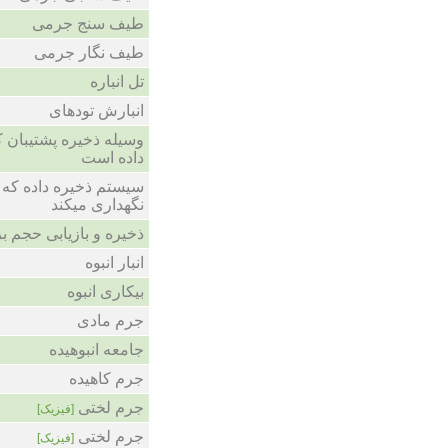
طیف سنج جرمی
طیف نگار جرمی
تل انباره
انبارش تودهای
وسیله ذخیره پشتیبان ک
داده است
سیستم ذخیره داده که ب
نگهداری میکند
ذخیره و بازیابی حجم ب
انبار انبوه
بیکاری انبوه
جرم مادی
جامعه انبوهیده
جرم کاهیده
جرم لختی
[فیزیک]
جرم لختی
[فیزیک]