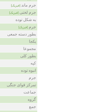
جرم ماند
[فیزیک]
جرم لختی
[فیزیک]
به شکل توده
جرم
[فیزیک]
بطور دسته جمعی
یکجا
مجموعا
بطور کلی
کپه
انبوه توده
جرم
تمرکز قوای جنگی
جماعت
گروه
جمع