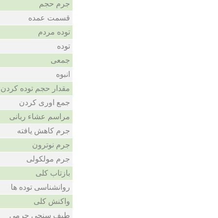
جرم حجم
قسمت عمده
توده مردم
توده
جمعی
انبوه
مقدار حجم توده کردن 
جمع اوری کردن
مراسم عشاء ربانی
جرم کاهش یافته
جرم نوترون
جرم مولکولی
بازتاب کلی
روانشناسی توده ها
واکنش کلی
طیف سنجی جرمی