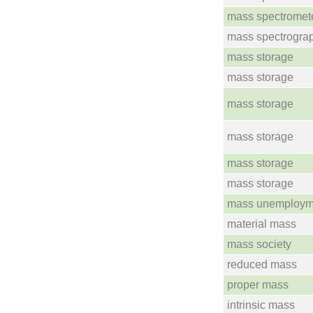
mass spectromet
mass spectrogra
mass storage
mass storage
mass storage
mass storage
mass storage
mass storage
mass unemploym
material mass
mass society
reduced mass
proper mass
intrinsic mass