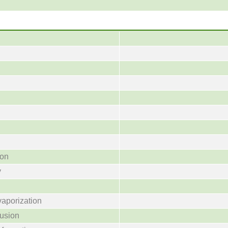
ion
y
vaporization
fusion