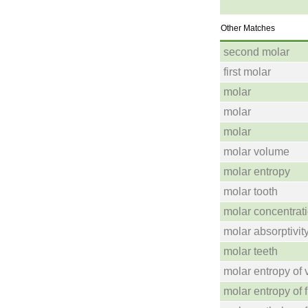
Other Matches
second molar
first molar
molar
molar
molar
molar volume
molar entropy
molar tooth
molar concentrat
molar absorptivit
molar teeth
molar entropy of 
molar entropy of 