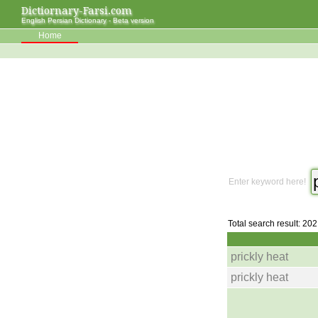
Dictiornary-Farsi.com
English Persian Dictionary - Beta version
Home
Enter keyword here!
Total search result: 202
prickly heat
prickly heat