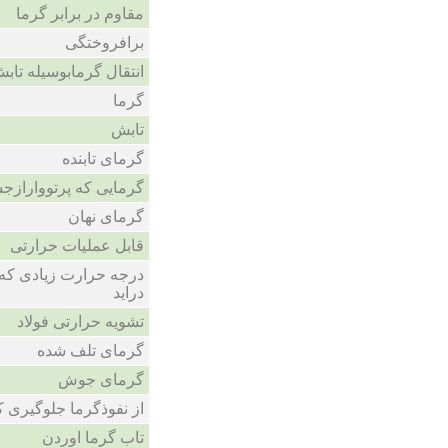
مقاوم در برابر گرما
برافروختگی
انتقال گرمابوسیله تاب
گرما
تابش
گرمای تابنده
گرمایی که پرتووارازج
گرمای نهان
قابل عملیات حرارتی
درجه حرارت زیادی که
دراید
تشویه حرارتی فولاد
گرمای تلف شده
گرمای جوش
از نفوذگرما جلوگیری 
تاب گرما اوردن