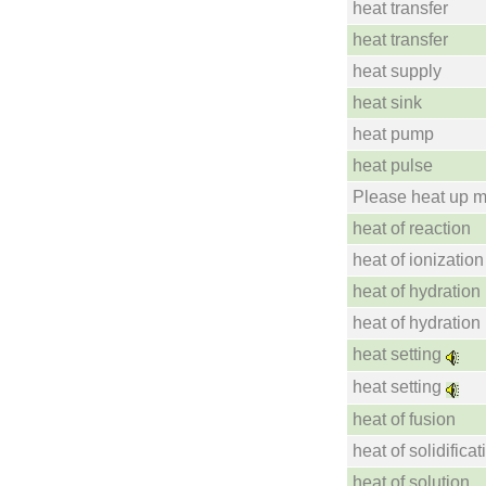
heat transfer
heat transfer
heat supply
heat sink
heat pump
heat pulse
Please heat up m
heat of reaction
heat of ionization
heat of hydration
heat of hydration
heat setting
heat setting
heat of fusion
heat of solidificat
heat of solution