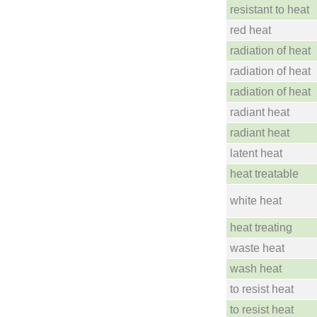
resistant to heat
red heat
radiation of heat
radiation of heat
radiation of heat
radiant heat
radiant heat
latent heat
heat treatable
white heat
heat treating
waste heat
wash heat
to resist heat
to resist heat