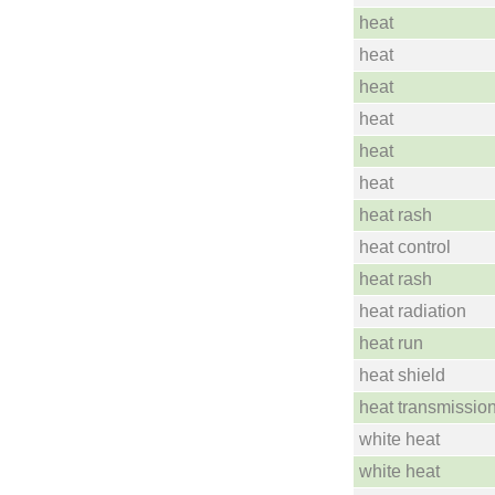
heat
heat
heat
heat
heat
heat
heat rash
heat control
heat rash
heat radiation
heat run
heat shield
heat transmissio
white heat
white heat