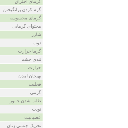
گرمای احتراق
گرم کردن برانگیختن
گرمای محسوسه
محتوای گرمایی
شارژ
ذوب
گرما حرارت
تندی خشم
حرارت
بهیجان امدن
فحلیت
گرمی
طلب شدن جانور
نوبت
عصبانیت
تحریک جنسی زنان