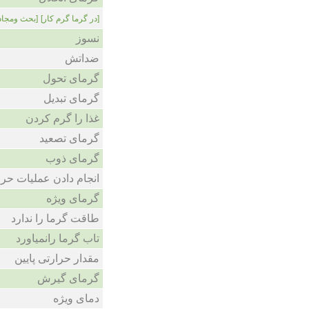
[در گرما گرم کار]
بحث ومجاد]
نسوز
ضداتش
گرمای تحول
گرمای تبدیل
غذا را گرم کردن
گرمای تصعید
گرمای ذوب
انجام دادن عملیات حرا
گرمای ویژه
طاقت گرما را ندارد
تاب گرما رانمیاورد
مقدار حرارتی پایین
گرمای گیرش
دمای ویژه