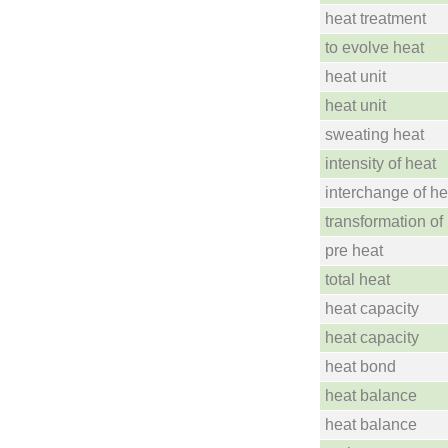
heat treatment
to evolve heat
heat unit
heat unit
sweating heat
intensity of heat
interchange of he
transformation of
pre heat
total heat
heat capacity
heat capacity
heat bond
heat balance
heat balance