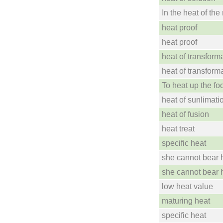
In the heat of th
heat proof
heat proof
heat of transform
heat of transform
To heat up the fo
heat of sunlimati
heat of fusion
heat treat
specific heat
she cannot bear 
she cannot bear 
low heat value
maturing heat
specific heat