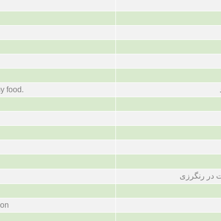
y food.
 در رنگرزی
ion