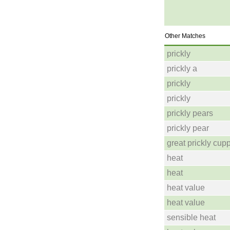
Other Matches
prickly
prickly a
prickly
prickly
prickly pears
prickly pear
great prickly cup
heat
heat
heat value
heat value
sensible heat