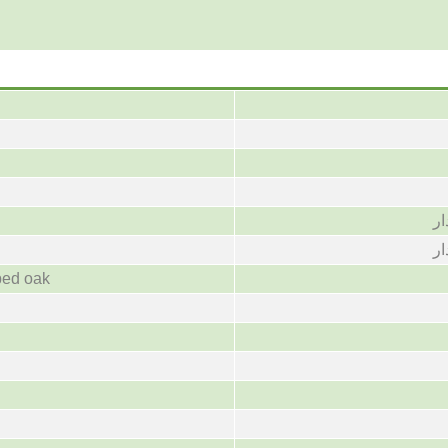
ار
ار
ped oak