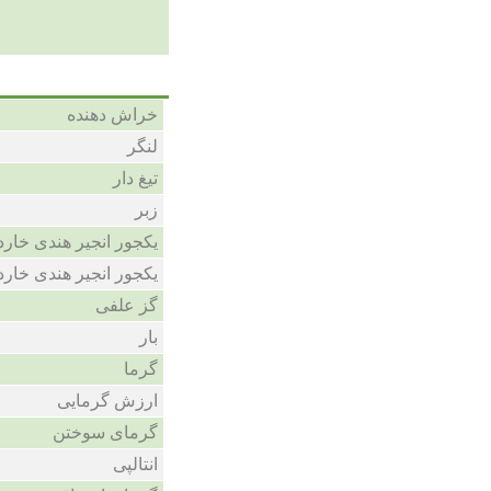
خراش دهنده
لنگر
تیغ دار
زبر
یکجور انجیر هندی خارد
یکجور انجیر هندی خارد
گز علفی
بار
گرما
ارزش گرمایی
گرمای سوختن
انتالپی