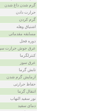
گرم شدن داغ شدن
حرارت دادن
گرم کردن
اشتیاق وهله
مسابقه مقدماتی
دوره فحل
عرق جوش حرارت سو
کنترلگرما
عرق سوز
تابش گرما
ازمایش گرم شدن
حفاظ حرارتی
انتقال گرما
نور سفید التهاب
دمای سفید