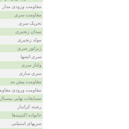
مقاومت ورودی مدار
مقاومت سری
تحریک سری
میدان زنجیری
مولد زنجیری
ژنراتور سری
سری اتشها
ولتاژ سری
سری سازی
مقاومت پیش بند
مقاومت ورودی مقاوم
مسابقات نهایی بیسبال
رشته کراندار
خانواده اکتینیدها
سریهای استیلنی