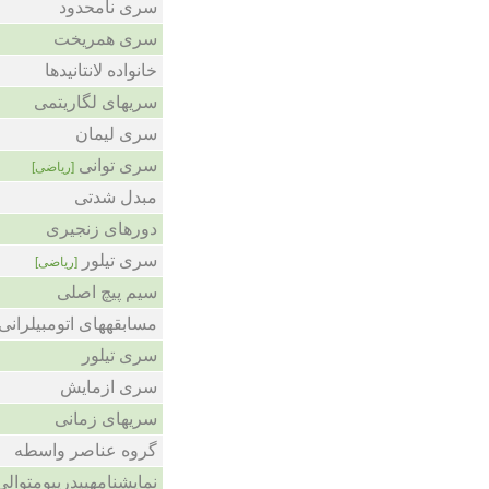
سری نامحدود
سری همریخت
خانواده لانتانیدها
سریهای لگاریتمی
سری لیمان
سری توانی
[ریاضی]
مبدل شدتی
دورهای زنجیری
سری تیلور
[ریاضی]
سیم پیچ اصلی
مسابقههای اتومبیلرانی 
سری تیلور
سری ازمایش
سریهای زمانی
گروه عناصر واسطه
نمایشنامهپیدرپیومتوالی