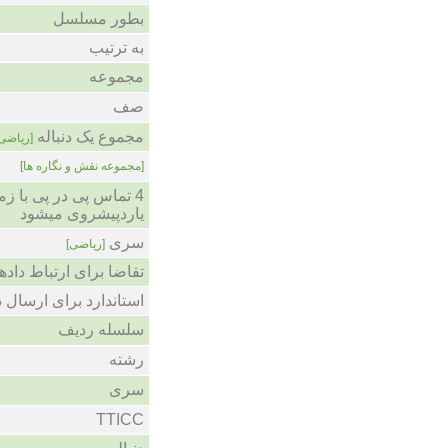
بطور مسلسل
به ترتیب
مجموعه
صف
مجموع یک دنباله
ریاضی]
[مجموعه نقش و نگاره ها]
یاردپیشروی میشود
سری
[ریاضی]
تقاضا برای ارتباط دا
استاندارد برای ارسال 
سلسله ردیف
رشته
سری
TTICC