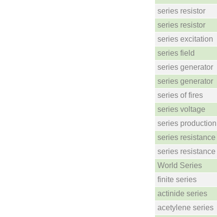
series resistor
series resistor
series excitation
series field
series generator
series generator
series of fires
series voltage
series production
series resistance
series resistance
World Series
finite series
actinide series
acetylene series