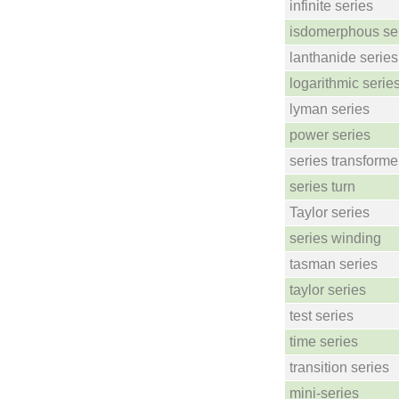
infinite series
isdomerphous se
lanthanide series
logarithmic serie
lyman series
power series
series transforme
series turn
Taylor series
series winding
tasman series
taylor series
test series
time series
transition series
mini-series