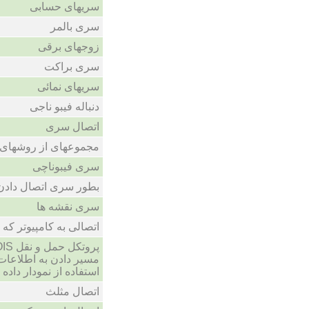
سریهای حسابی
سری بالمر
زوجهای برقی
سری براکت
سریهای نمائی
دنباله فیبو ناجی
اتصال سری
مجموعهای از روشهای 
سری فیبوناچی
بطور سری اتصال دادن
سری نقشه ها
اتصالی به کامپیوتر که
مسیر دادن به اطلاعات
استفاده از نمودار داد
اتصال مثلث