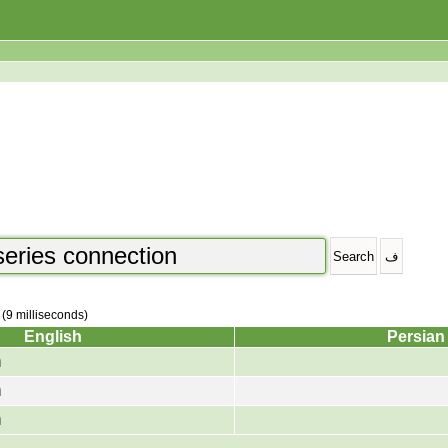
 (9 milliseconds)
English
Persian
n
n
n