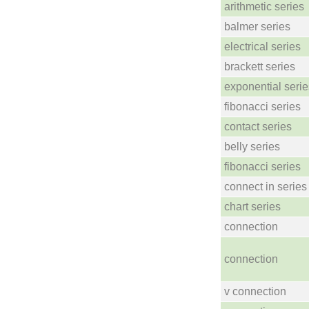
arithmetic series
balmer series
electrical series
brackett series
exponential serie
fibonacci series
contact series
belly series
fibonacci series
connect in series
chart series
connection
connection
v connection