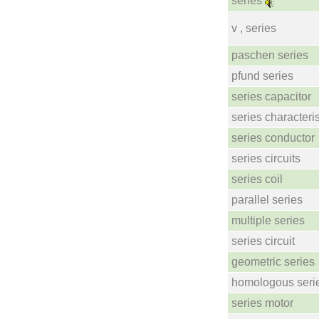
series
v , series
paschen series
pfund series
series capacitor
series characteris
series conductor
series circuits
series coil
parallel series
multiple series
series circuit
geometric series
homologous seri
series motor