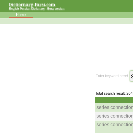
Dictiornary-Farsi.com
English Persian Dictionary - Beta version
Home
Enter keyword here!
Total search result: 204
series connectio
series connectio
series connectio