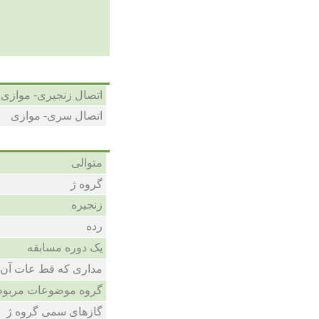
اتصال زنجیری- موازی
اتصال سری- موازی
متوالی
گروه ژ
زنجیره
رده
یک دوره مسابقه
مداری که قط عات آن 
گروه موضوعات مربوطه
گازهای سمی گروه ژ