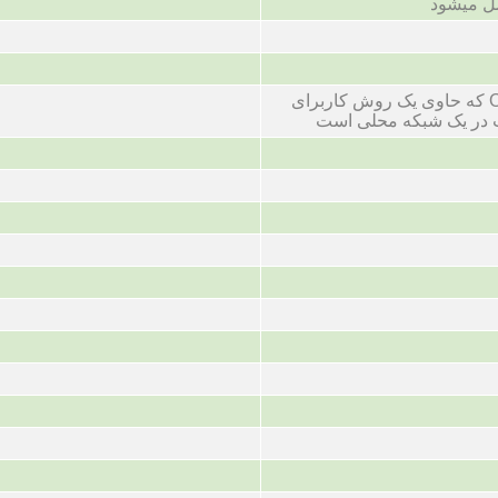
صل میشود
پروتکل حمل و نقل OIS که حاوی یک روش کاربرای
ت در یک شبکه محلی است