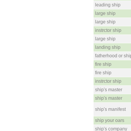
leading ship
large ship
large ship
instrctor ship
large ship
landing ship
fatherhood or shi
fire ship
fire ship
instrctor ship
ship's master
ship's master
ship's manifest
ship your oars
ship's company