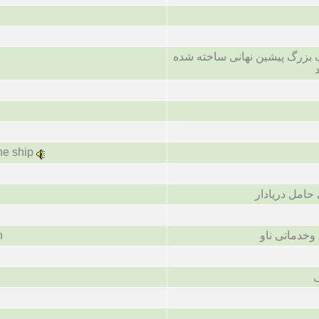
بزرگ پیشین نهانی ساخته شده
he ship
امل دریادار
خدماتی ناو
n
ی