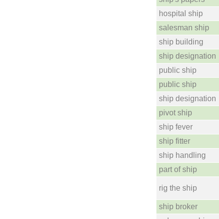
hospital ship
salesman ship
ship building
ship designation
public ship
public ship
ship designation
pivot ship
ship fever
ship fitter
ship handling
part of ship
rig the ship
ship broker