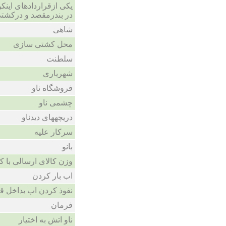
یکی ازقراردادهای اینکو
در بندرمقصد و درکشتی
شاهی
محل کشتی سازی
سلطنت
شهریاری
فروشگاه ناو
چشمی ناو
دریچههای دیدناو
سرکار علیه
بانو
وزن کالای ارسالی با ک
اب بار کردن
نفوذ کردن اب بداخل ق
فرمان
ناو اتش به اختیار