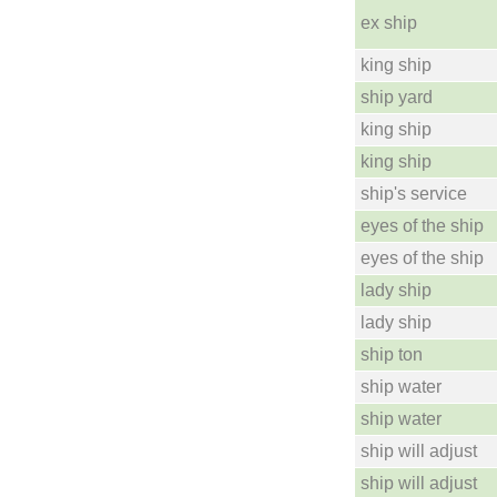
ex ship
king ship
ship yard
king ship
king ship
ship's service
eyes of the ship
eyes of the ship
lady ship
lady ship
ship ton
ship water
ship water
ship will adjust
ship will adjust