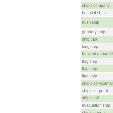
ship's company
hospital ship
hush ship
gunnery ship
ship yard
king ship
he went aboard t
flag ship
flag ship
flag ship
ship's servicema
ship's corporal
ship's rail
evacuation ship
ship's papers