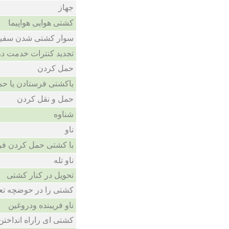
جهاز
کشتی هوایی هواپیما
سوار کشتی شدن سفین
تجدید کنترات خدمت در
حمل کردن
باکشتی فرستادن یا ح
حمل و نقل کردن
شناوه
ناو
با کشتی حمل کردن فر
ناو تله
تحویل در کنار کشتی
کشتی را در حوضچه تع
ناو فریبنده ودروغین
کشتی ای راراه انداختن