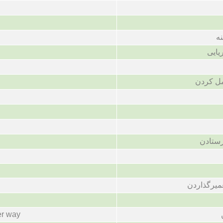
ه
یایی
مل کردن
ستادن
میرگذاردن
er way