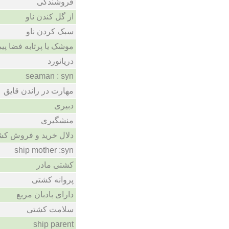
فروشندگی
از گل کندن ناو
سبک کردن ناو
موشک یا پرتابه فضا پیم
دریانورد
seaman : syn
مهارت در راندن قایق
دبیری
منشگیری
دلال خرید و فروش ک
ship mother :syn
کشتی مادر
پروانه کشتی
دارای بادبان مربع
سلامت کشتی
ship parent