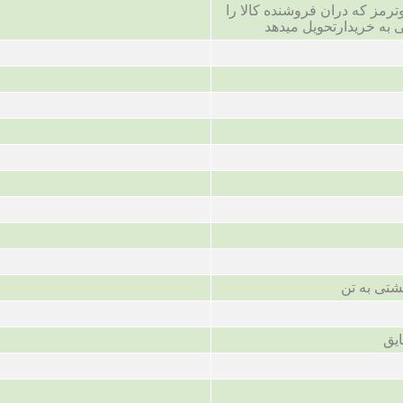
ترمز که دران فروشنده کالا را
 به خریدارتحویل میدهد
شتی به تن
ایق