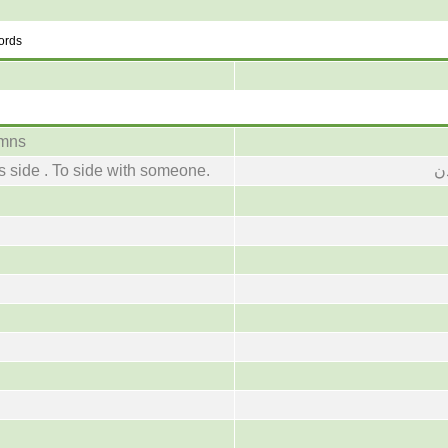
words
umns
ن
 side . To side with someone.