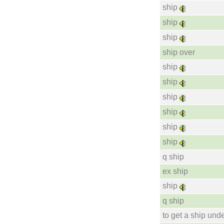
ship
ship
ship
ship over
ship
ship
ship
ship
ship
ship
q ship
ex ship
ship
q ship
to get a ship und