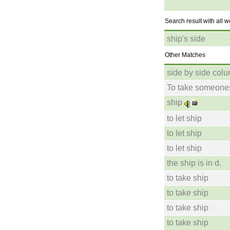
Search result with all 
ship's side
Other Matches
side by side col
To take someones
ship
to let ship
to let ship
to let ship
the ship is in d.
to take ship
to take ship
to take ship
to take ship