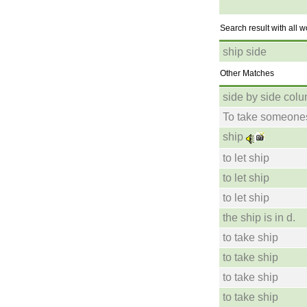
Search result with all 
ship side
Other Matches
side by side col
To take someones
ship
to let ship
to let ship
to let ship
the ship is in d.
to take ship
to take ship
to take ship
to take ship