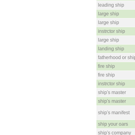
leading ship
large ship
large ship
instrctor ship
large ship
landing ship
fatherhood or shi
fire ship
fire ship
instrctor ship
ship's master
ship's master
ship's manifest
ship your oars
ship's company