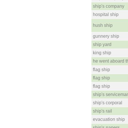
ship's company
hospital ship
hush ship
gunnery ship
ship yard
king ship
he went aboard t
flag ship
flag ship
flag ship
ship's servicema
ship's corporal
ship's rail
evacuation ship
ship's papers