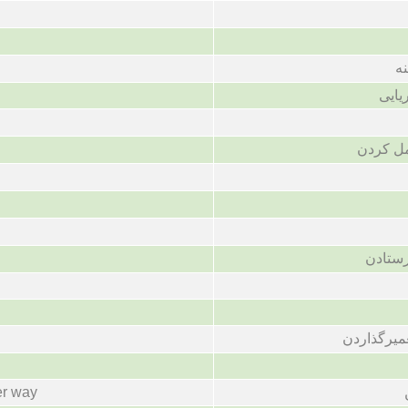
ه
یایی
مل کردن
ستادن
میرگذاردن
er way