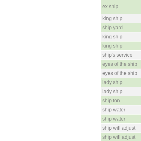
ex ship
king ship
ship yard
king ship
king ship
ship's service
eyes of the ship
eyes of the ship
lady ship
lady ship
ship ton
ship water
ship water
ship will adjust
ship will adjust