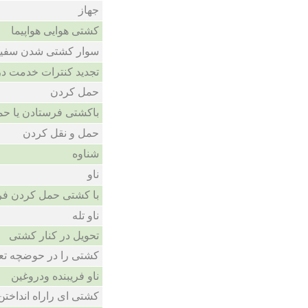
جهاز
کشتی هوایی هواپیما
سوار کشتی شدن سفین
تجدید کنترات خدمت در
حمل کردن
باکشتی فرستادن یا ح
حمل و نقل کردن
شناوه
ناو
با کشتی حمل کردن فر
ناو تله
تحویل در کنار کشتی
کشتی را در حوضچه تع
ناو فریبنده ودروغین
کشتی ای راراه انداختن