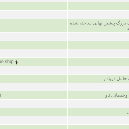
بزرگ پیشین نهانی ساخته شده
he ship
امل دریادار
خدماتی ناو
n
ی