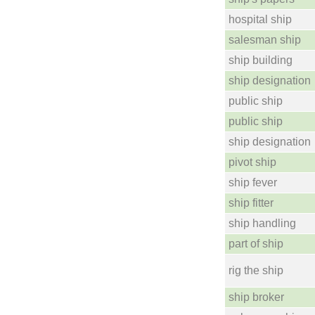
hospital ship
salesman ship
ship building
ship designation
public ship
public ship
ship designation
pivot ship
ship fever
ship fitter
ship handling
part of ship
rig the ship
ship broker