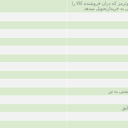
ترمز که دران فروشنده کالا را
 به خریدارتحویل میدهد
شتی به تن
ایق