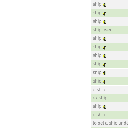
ship
ship
ship
ship over
ship
ship
ship
ship
ship
ship
q ship
ex ship
ship
q ship
to get a ship und