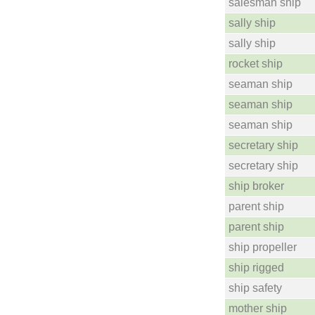
salesman ship
sally ship
sally ship
rocket ship
seaman ship
seaman ship
seaman ship
secretary ship
secretary ship
ship broker
parent ship
parent ship
ship propeller
ship rigged
ship safety
mother ship