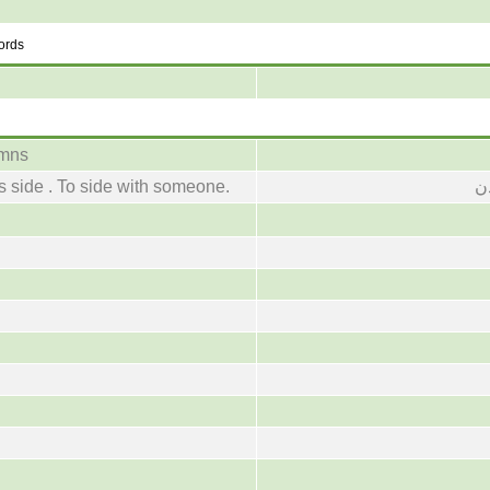
words
umns
ن
 side . To side with someone.