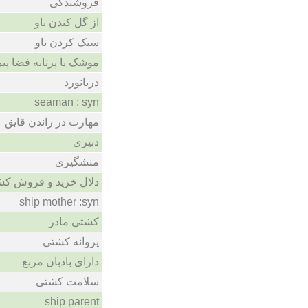
فروشندگی
از گل کندن ناو
سبک کردن ناو
موشک یا پرتابه فضا پیم
دریانورد
seaman : syn
مهارت در راندن قایق
دبیری
منشگیری
دلال خرید و فروش ک
ship mother :syn
کشتی مادر
پروانه کشتی
دارای بادبان مربع
سلامت کشتی
ship parent