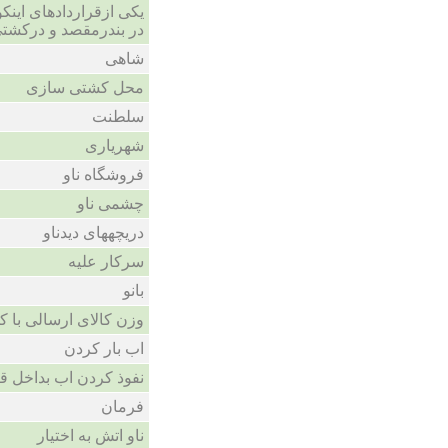
یکی ازقراردادهای اینکو
در بندرمقصد و درکشتی
شاهی
محل کشتی سازی
سلطنت
شهریاری
فروشگاه ناو
چشمی ناو
دریچههای دیدناو
سرکار علیه
بانو
وزن کالای ارسالی با ک
اب بار کردن
نفوذ کردن اب بداخل ق
فرمان
ناو اتش به اختیار