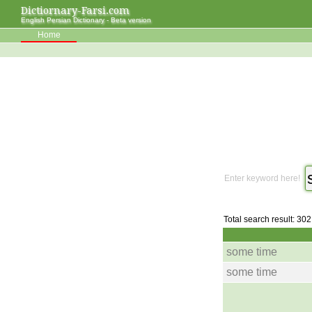
Dictiornary-Farsi.com
English Persian Dictionary - Beta version
Home
Enter keyword here!
Total search result: 302
some time
some time