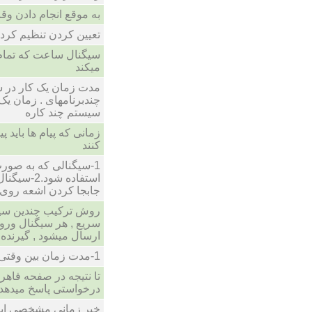
به موقع انجام دادن وق
تعیین کردن تنظیم کرد
سیگنال ساعت که تمام
میکند
مدت زمان یک کار در س
چندبرنامهای . زمان یک ک
سیستم چند کاره
زمانی که پیام ها باید 
کنند
1-سیگنالی که به صور
استفاده شو
جابجا کردن اشعه روی
روش ترکیب چندین سیگن
سریع , هر سیگنال ورود
ارسال میشود , گیرنده
1-مدت زمان بین وقتی که کاربر عملی را آغاز میکند
درخواستی پاسخ میدهد
خیر زمانی مشخصی ایج