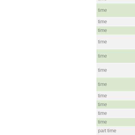
time
time
time
time
time
time
time
time
time
time
time
part time