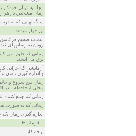
ایجاد پشتیبان خودکار 
زمان مشخص در هر رو
سیگنالهایی که به درست
ثیر قرار میدهد
انتخاب صحیح فرکانس
رودن به رسانههای کندتر
زمانی که طول می کشد
برق می ایستد
آزمایشی که خرابی کابل
و اندازه گیری زمان ب
زمان بین شروع و خات
محلی ازحافظه و دریاف
زمانی که جمع کننده عم
زمانی که به صورت ساعت 
اندازه گیری زمان یک 
TIفرمان E
برخه کار