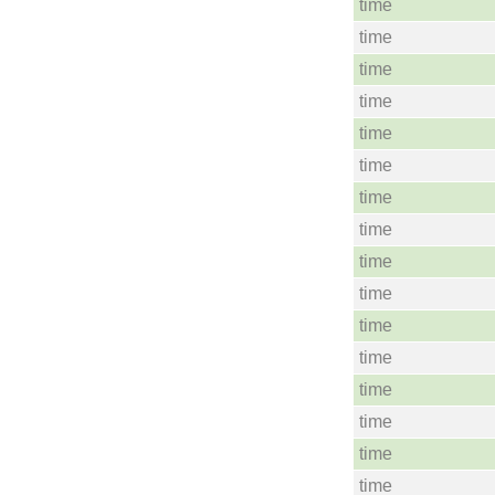
time
time
time
time
time
time
time
time
time
time
time
time
time
time
time
time