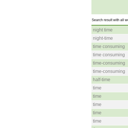
Search result with all 
night time
night-time
time consuming
time consuming
time-consuming
time-consuming
half-time
time
time
time
time
time