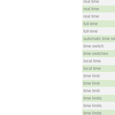
real time
real time
real time
full-time
full-time
automatic time s
time switch
time switches
local time
local time
time limit
time limit
time limit
time limits
time limits
time limits