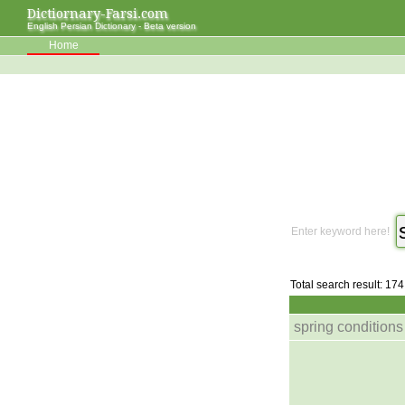
Dictiornary-Farsi.com
English Persian Dictionary - Beta version
Home
Enter keyword here!
Total search result: 174
spring conditions