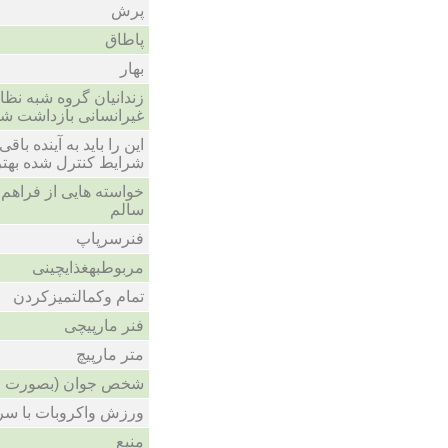
پرش
پاطاق
بهار
زندانیان گروه شبه نظ
غیرانسانی بازداشت شد.
این را باید به آینده ب
شرایط کنترل شده بهتر.
خواسته هایی از فراهم
سالم
فنرسرپاپ
مربوطبهغذایچینی
تمام وکمالتمیزکردن
فنر مارپیچی
متر مارپیچ
شخص جوان (بصورت )
ورزش واکروبات با سر
منبع