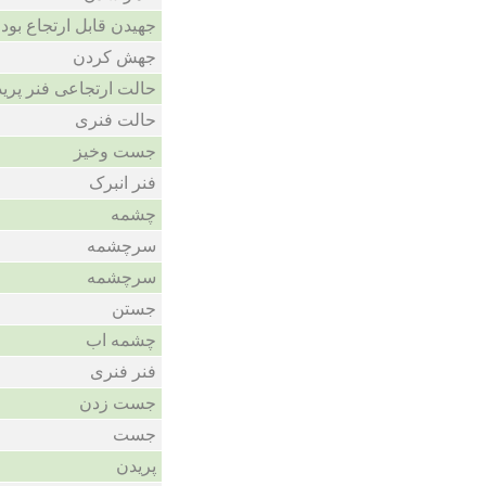
جهیدن قابل ارتجاع بود
جهش کردن
حالت ارتجاعی فنر پری
حالت فنری
جست وخیز
فنر انبرک
چشمه
سرچشمه
سرچشمه
جستن
چشمه اب
فنر فنری
جست زدن
جست
پریدن