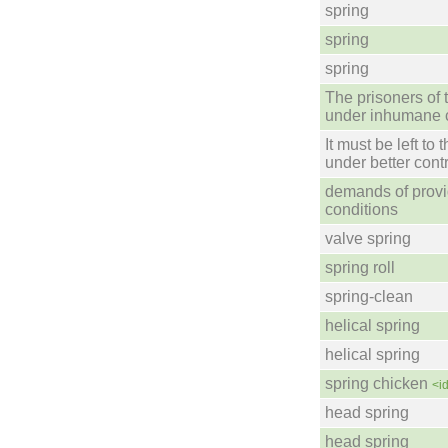
spring
spring
spring
The prisoners of t
under inhumane c
It must be left to 
under better cont
demands of provi
conditions
valve spring
spring roll
spring-clean
helical spring
helical spring
spring chicken
<i
head spring
head spring