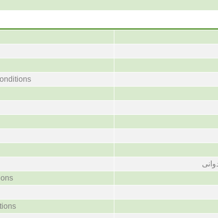
onditions
وانی
ions
tions