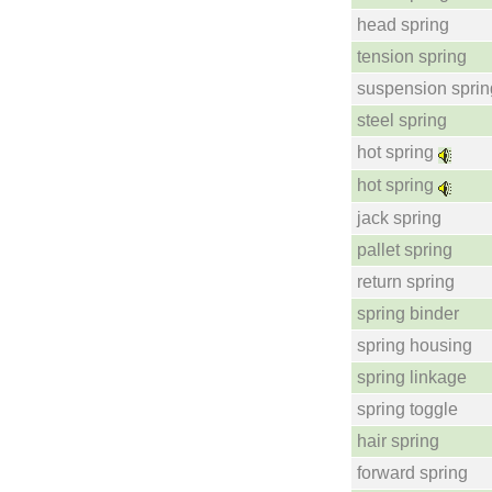
head spring
tension spring
suspension sprin
steel spring
hot spring
hot spring
jack spring
pallet spring
return spring
spring binder
spring housing
spring linkage
spring toggle
hair spring
forward spring