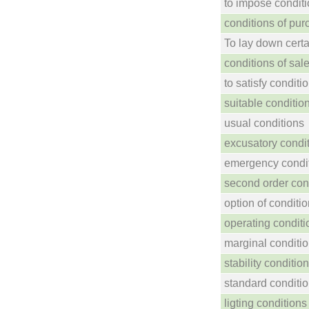
to impose condit
conditions of pu
To lay down certa
conditions of sal
to satisfy conditi
suitable conditio
usual conditions
excusatory condi
emergency condi
second order con
option of conditi
operating conditi
marginal conditi
stability conditio
standard conditi
ligting conditions