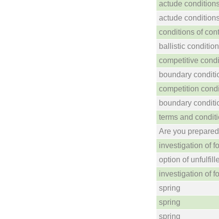
actude condition
actude condition
conditions of cont
ballistic conditio
competitive condi
boundary conditi
competition condi
boundary conditi
terms and conditi
Are you prepared
investigation of 
option of unfulfil
investigation of 
spring
spring
spring