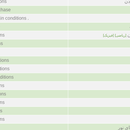
ions
دن
rchase
in conditions .
e
ons
ن
[ریاضی]
[فیزیک]
ns
tions
tions
ditions
ons
ons
ons
ns
ons
ی نور