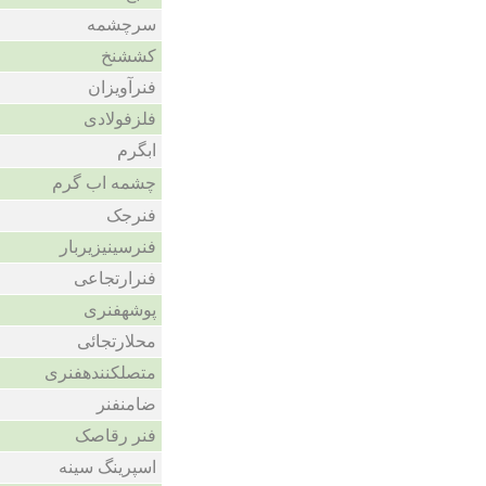
سرچشمه
کششنخ
فنرآویزان
فلزفولادی
ابگرم
چشمه اب گرم
فنرجک
فنرسینیزیربار
فنرارتجاعی
پوشهفنری
محلارتجائی
متصلکنندهفنری
ضامنفنر
فنر رقاصک
اسپرینگ سینه