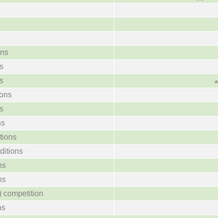
ons
s
s
ions
s
ns
itions
ditions
ns
ns
e) competition
ns