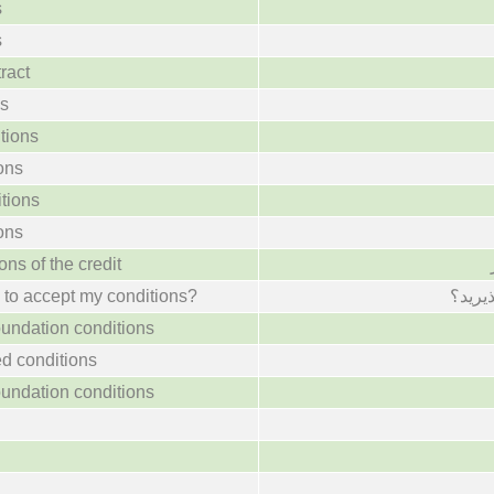
s
s
ract
ns
tions
ons
tions
ons
ons of the credit
 to accept my conditions?
یرید؟
foundation conditions
led conditions
foundation conditions