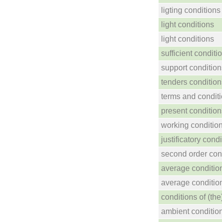
ligting conditions
light conditions
light conditions
sufficient conditi
support condition
tenders condition
terms and condit
present condition
working conditio
justificatory cond
second order con
average conditio
average conditio
conditions of (th
ambient conditio