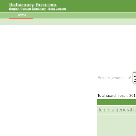
Dictiornary-Farsi.com
English Persian Dictionary - Beta version
Home
Enter keyword here!
Total search result: 201
to get a general 