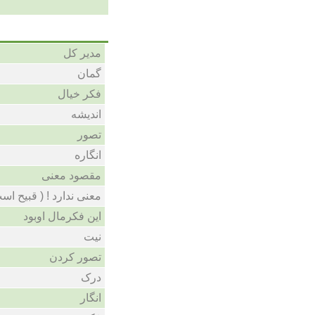
مدیر کل
گمان
فکر خیال
اندیشه
تصور
انگاره
مقصود معنی
معنی ندارد ! ( قبیح  )
این فکرمال اوبود
نیت
تصور کردن
درک
انگار