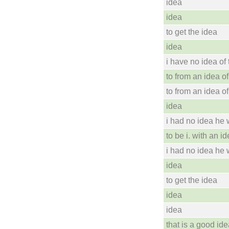
idea
idea
to get the idea
idea
i have no idea of 
to from an idea o
to from an idea o
idea
i had no idea he
to be i. with an i
i had no idea he
idea
to get the idea
idea
idea
that is a good id