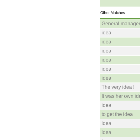
Other Matches
General manager .
idea
idea
idea
idea
idea
idea
The very idea !
It was her own id
idea
to get the idea
idea
idea