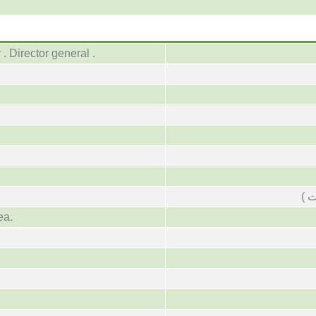
 Director general .
است
ea.