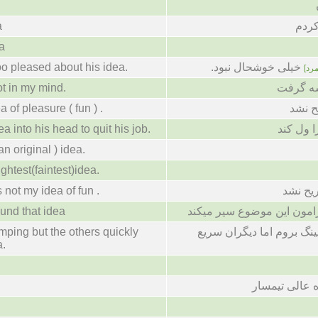
a
کردم
ea
o pleased about his idea.
خیلی خوشحال نبود.
[مرد
ot in my mind.
شه گرفت
a of pleasure ( fun ) .
ح نشد
a into his head to quit his job.
 ول کند
an original ) idea.
ightest(faintest)idea.
s not my idea of fun .
یح نشد
und that idea
رامون این موضوع سیر میکند
mping but the others quickly
نگ بروم اما دیگران سریع
a.
ه عالی تیمسار