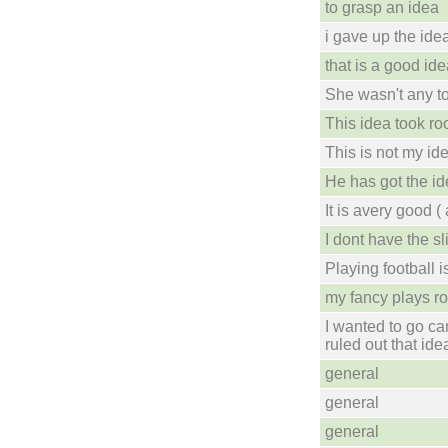
to grasp an idea
i gave up the ide
that is a good id
She wasn't any to
This idea took ro
This is not my ide
He has got the ide
It is avery good ( 
I dont have the sl
Playing football i
my fancy plays ro
I wanted to go ca
ruled out that ide
general
general
general