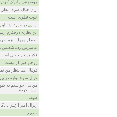
موضوعی رادرک کردن
ازان خیال صرف نظر 
خوب نظری است
او
در مورد ایده او
[زن]
]
این نظریه درفکرم ری
به نظر من این هم تفری
به سرش زده شغلش را
فکر بسیار خوبی است
روحم خبردار نیست
فوتبال هم بنظر من تفر
خیال من همواره در پی
من می خواستم به کمپی
ردش کردند.
طبقه
ژنرال امیر ارتش دادگا
سرتیپ