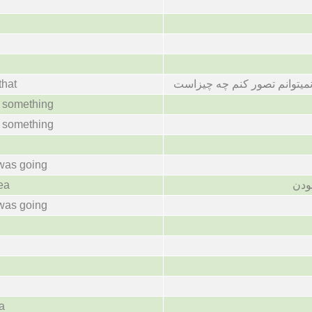
that
 نمیتوانم تصور کنم چه چیزاست
f something
f something
 was going
dea
ودن
 was going
ea