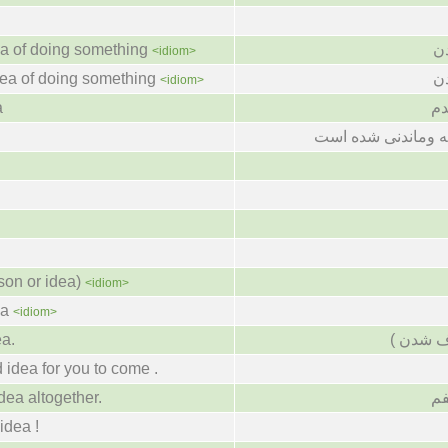
dea of doing something
دن
<idiom>
idea of doing something
دن
<idiom>
a
دم
ه وماندنی شده است
son or idea)
<idiom>
ea
<idiom>
ea.
رف شدن
d idea for you to come .
dea altogether.
فم
idea !