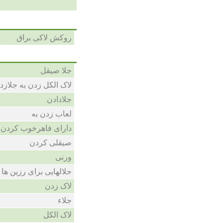
روکش لاکی براق
جلا صیقل
لاک الکل زدن به جلازد
جلادادن
لعاب زدن به
دارای فاهرخوب کردن
صیقلی کردن
ورنی
حلالهایی برای رزین ها
لاک زدن
جلاء
لاک الکل