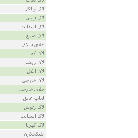
لاک والکل
لاک ژاپنی
لاک اسفالت
لاک صمغ
جلای شلاک
لاک کف
لاک روشن
لاک الکل
لاک خارجی
جلای خارجی
لعاب عایق
لاک رتوش
لاک اسفالت
لاک کهربا
غلتکجلازن