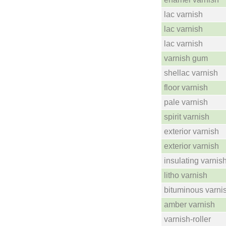
lac varnish
lac varnish
lac varnish
varnish gum
shellac varnish
floor varnish
pale varnish
spirit varnish
exterior varnish
exterior varnish
insulating varnis
litho varnish
bituminous varni
amber varnish
varnish-roller