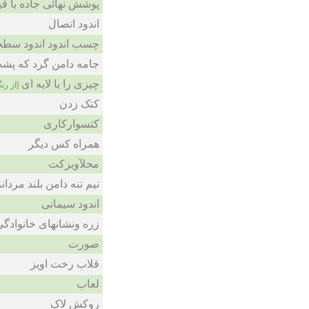
پوشش نهائی جاده با قی
اندود اتصال
چسب اندود اندود سط
جامه دامن گرد که پشت
چیزی را با لایه ای
از رن]
کتک زدن
کتسوارکاری
همراه کس دیگر
محلآویزکت
نیم تنه دامن بلند مردان
اندود سیمانی
زره ونشانهای خانوادگی
صورت
قلاب رخت اویز
لعاب
روکش لاک