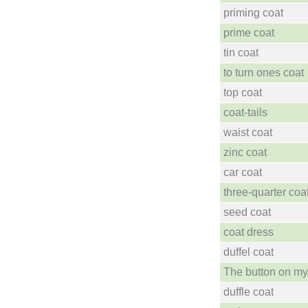
priming coat
prime coat
tin coat
to turn ones coat
top coat
coat-tails
waist coat
zinc coat
car coat
three-quarter coa
seed coat
coat dress
duffel coat
The button on my 
duffle coat