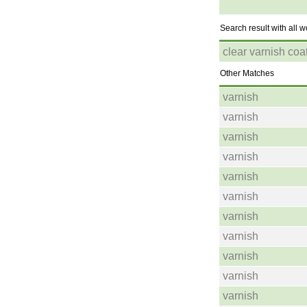
Search result with all 
clear varnish coa
Other Matches
varnish
varnish
varnish
varnish
varnish
varnish
varnish
varnish
varnish
varnish
varnish