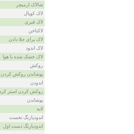
شالاک ارمیچر
لاک کوپال
لاک قیری
لاکناخن
لاک برای جلا دادن
لاک اندود
لاک خشک شده با هوا
روکش
پوشاندن روکش کردن
اندودن
روکش کردن استر کرد
پوشاندن
لایه
اندودیارنگ نخست
اندودیارنگ دست اول