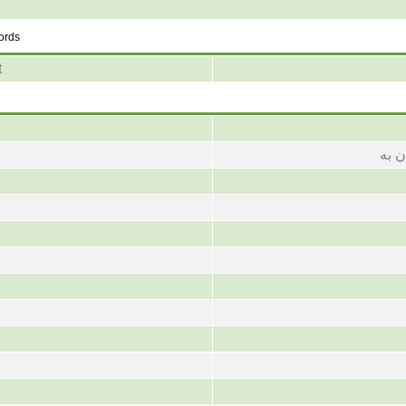
words
t
ن به