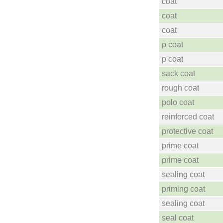
coat
coat
coat
p coat
p coat
sack coat
rough coat
polo coat
reinforced coat
protective coat
prime coat
prime coat
sealing coat
priming coat
sealing coat
seal coat