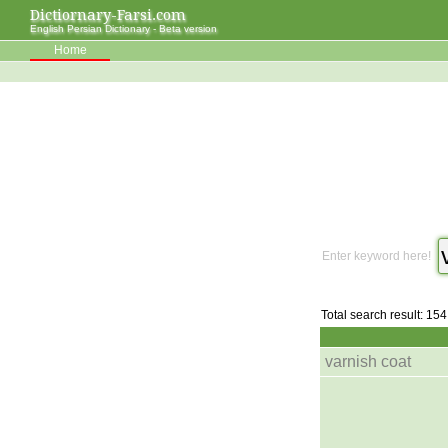
Dictiornary-Farsi.com
English Persian Dictionary - Beta version
Home
Enter keyword here!
Total search result: 154
varnish coat