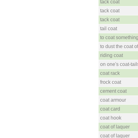
tack coat
tack coat
tack coat
tail coat
to coat somethin
to dust the coat o
riding coat
on one's coat-tail
coat rack
frock coat
cement coat
coat armour
coat card
coat hook
coat of laquer
coat of laquer