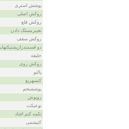
پوشش استری
روکش اصلی
روکش قلع
تغییرمسلک دادن
روکش سقف
دو قسمتدرازپشتیکتها
جلیقه
روکش روی
پالتو
کتسهربع
پوششتخم
روپوش
نوعیکت
تکمه کتم افتاد
کتپشمی