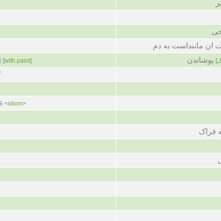
ر
حی
 ان ماننداست به دم
g
پوشاندن
[with paint]
[گ
f
s
<idiom>
ه فراک