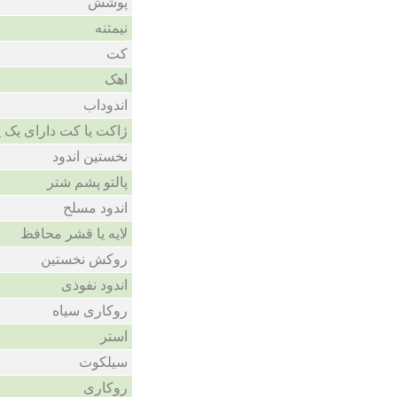
پوشش
نیمتنه
کت
اهک
اندوداب
ژاکت یا کت دارای یک ی
نخستین اندود
پالتو پشم شتر
اندود مسلح
لایه یا قشر محافظ
روکش نخستین
اندود نفوذی
روکاری سیاه
استر
سیلکوت
روکاری