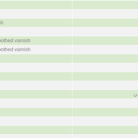
sh
othed varnish
othed varnish
ن