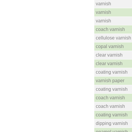
varnish
varnish
varnish
coach varnish
cellulose varnish
copal varnish
clear varnish
clear varnish
coating varnish
varnish paper
coating varnish
coach varnish
coach varnish
coating varnish
dipping varnish
enamel varnish