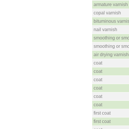
armature varnish
copal varnish
bituminous varni
nail varnish
smoothing or smo
smoothing or smo
air drying varnish
coat
coat
coat
coat
coat
coat
first coat
first coat